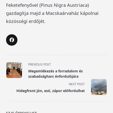
Feketefenyővel (Pinus Nigra Austriaca)
gazdagítja majd a Macskaárvaház kápolnai
közösségi erdőjét.
<span
PREVIOUS POST
class="nav-
Megemlékezés a forradalom és
subtitle
szabadságharc évfordulójára
screen-
NEXT POST
reader-
Hidegfront jön, eső, zápor előfordulhat
text">Page</span>