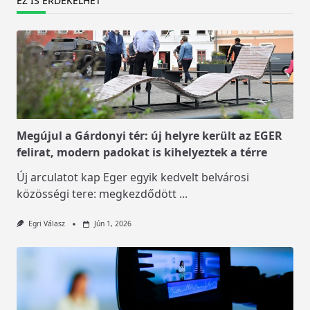
EZ IS ÉRDEKELHET
Megújul a Gárdonyi tér: új helyre került az EGER
felirat, modern padokat is kihelyeztek a térre
Új arculatot kap Eger egyik kedvelt belvárosi
közösségi tere: megkezdődött
...
Egri Válasz
Jún 1, 2026