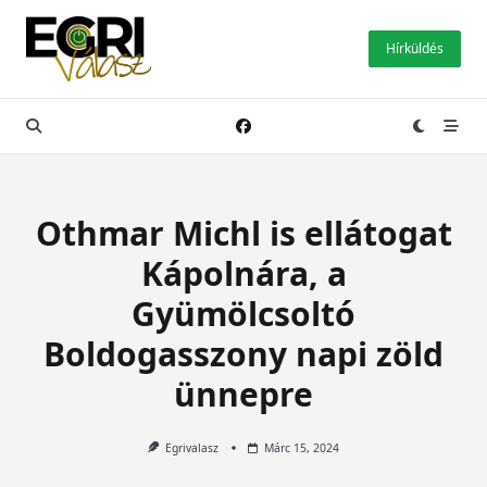
Skip
to
Hírküldés
content
Othmar Michl is ellátogat
Kápolnára, a
Gyümölcsoltó
Boldogasszony napi zöld
ünnepre
Egrivalasz
Márc 15, 2024