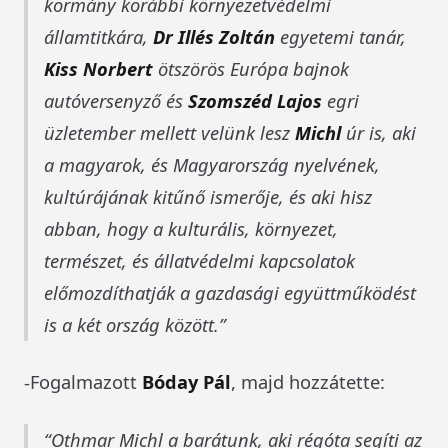
kormány korábbi környezetvédelmi
államtitkára,
Dr Illés Zoltán
egyetemi tanár,
Kiss Norbert
ötszörös Európa bajnok
autóversenyző és
Szomszéd Lajos
egri
üzletember mellett velünk lesz
Michl
úr is, aki
a magyarok, és Magyarország nyelvének,
kultúrájának kitűnő ismerője, és aki hisz
abban, hogy a kulturális, környezet,
természet, és állatvédelmi kapcsolatok
előmozdíthatják a gazdasági együttműködést
is a két ország között.
-Fogalmazott
Bóday Pál
, majd hozzátette:
Othmar Michl a barátunk, aki régóta segíti az