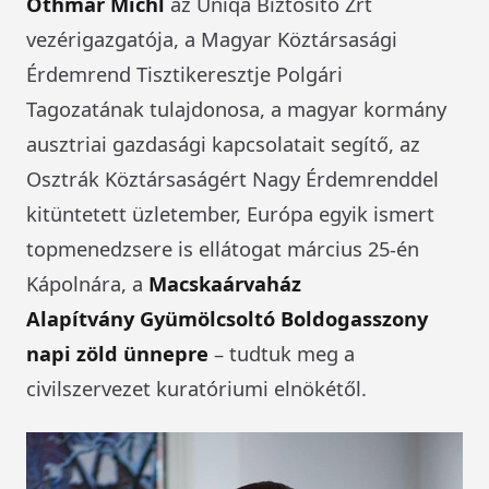
Othmar Michl
az Uniqa Biztosító Zrt
vezérigazgatója, a Magyar Köztársasági
Érdemrend Tisztikeresztje Polgári
Tagozatának tulajdonosa, a magyar kormány
ausztriai gazdasági kapcsolatait segítő, az
Osztrák Köztársaságért Nagy Érdemrenddel
kitüntetett üzletember, Európa egyik ismert
topmenedzsere is ellátogat március 25-én
Kápolnára, a
Macskaárvaház
Alapítvány
Gyümölcsoltó Boldogasszony
napi zöld ünnepre
– tudtuk meg a
civilszervezet kuratóriumi elnökétől.