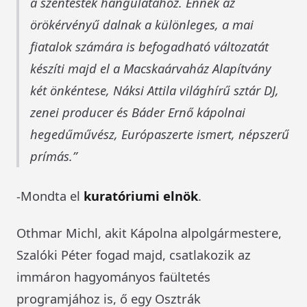
a szentesték hangulatához. Ennek az
örökérvényű dalnak a különleges, a mai
fiatalok számára is befogadható változatát
készíti majd el a Macskaárvaház Alapítvány
két önkéntese, Náksi Attila világhírű sztár DJ,
zenei producer és Báder Ernő kápolnai
hegedűművész, Európaszerte ismert, népszerű
prímás.
-Mondta el
kuratóriumi elnök
.
Othmar Michl, akit Kápolna alpolgármestere,
Szalóki Péter fogad majd, csatlakozik az
immáron hagyományos faültetés
programjához is, ő egy Osztrák