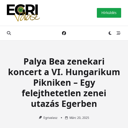
Skip
to
Hírküldés
content
Palya Bea zenekari
koncert a VI. Hungarikum
Pikniken – Egy
felejthetetlen zenei
utazás Egerben
Egrivalasz
Márc 20, 2025