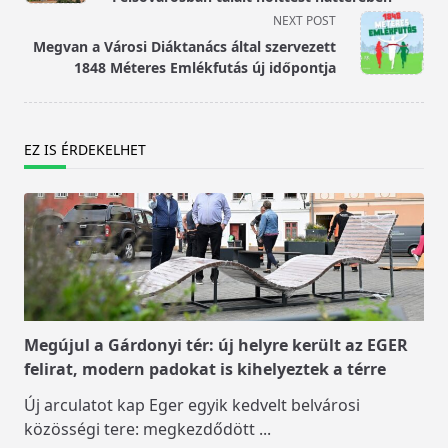
screen-
NEXT POST
reader-
Megvan a Városi Diáktanács által szervezett
text">Page</span>
1848 Méteres Emlékfutás új időpontja
EZ IS ÉRDEKELHET
Megújul a Gárdonyi tér: új helyre került az EGER
felirat, modern padokat is kihelyeztek a térre
Új arculatot kap Eger egyik kedvelt belvárosi
közösségi tere: megkezdődött
...