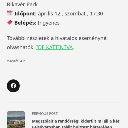
Bikavér Park
Időpont:
április 12 , szombat , 17:30
Belépés:
Ingyenes
További részletek a hivatalos eseménynél
olvashatók,
IDE KATTINTVA
.
Indexkép: A38
<span
PREVIOUS POST
class="nav-
Megszólalt a rendőrség: kiderült mi áll a két
subtitle
Felsővárosban talált holttest hátterében