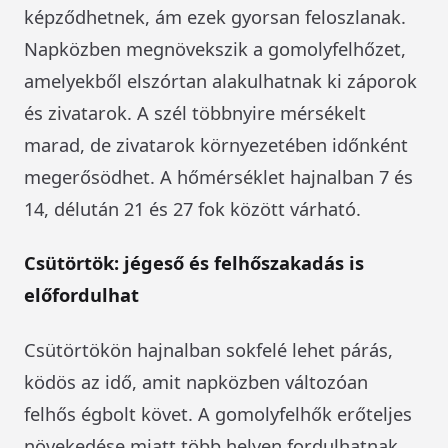
képződhetnek, ám ezek gyorsan feloszlanak.
Napközben megnövekszik a gomolyfelhőzet,
amelyekből elszórtan alakulhatnak ki záporok
és zivatarok. A szél többnyire mérsékelt
marad, de zivatarok környezetében időnként
megerősödhet. A hőmérséklet hajnalban 7 és
14, délután 21 és 27 fok között várható.
Csütörtök: jégeső és felhőszakadás is
előfordulhat
Csütörtökön hajnalban sokfelé lehet párás,
ködös az idő, amit napközben változóan
felhős égbolt követ. A gomolyfelhők erőteljes
növekedése miatt több helyen fordulhatnak