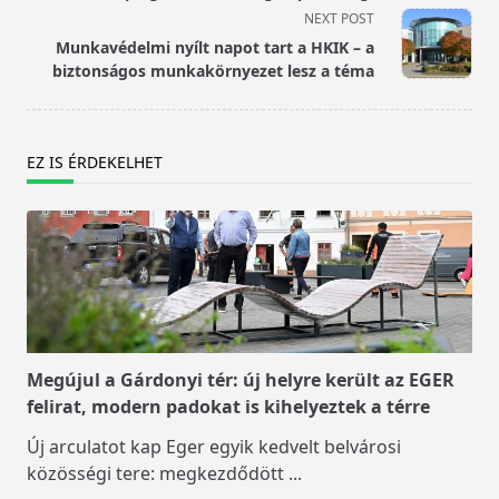
screen-
NEXT POST
reader-
Munkavédelmi nyílt napot tart a HKIK – a
text">Page</span>
biztonságos munkakörnyezet lesz a téma
EZ IS ÉRDEKELHET
Megújul a Gárdonyi tér: új helyre került az EGER
felirat, modern padokat is kihelyeztek a térre
Új arculatot kap Eger egyik kedvelt belvárosi
közösségi tere: megkezdődött
...