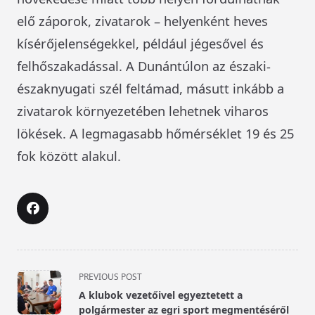
elő záporok, zivatarok – helyenként heves
kísérőjelenségekkel, például jégesővel és
felhőszakadással. A Dunántúlon az északi-
északnyugati szél feltámad, másutt inkább a
zivatarok környezetében lehetnek viharos
lökések. A legmagasabb hőmérséklet 19 és 25
fok között alakul.
<span
PREVIOUS POST
class="nav-
A klubok vezetőivel egyeztetett a
subtitle
polgármester az egri sport megmentéséről