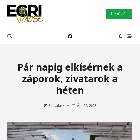
Skip
to
Hírküldés
content
Pár napig elkísérnek a
záporok, zivatarok a
héten
Egrivalasz
Ápr 22, 2025