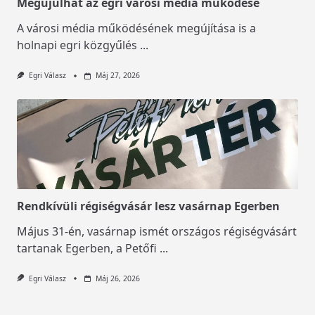
Megújulhat az egri városi média működése
A városi média működésének megújítása is a
holnapi egri közgyűlés
...
Egri Válasz
Máj 27, 2026
Rendkívüli régiségvásár lesz vasárnap Egerben
Május 31-én, vasárnap ismét országos régiségvásárt
tartanak Egerben, a Petőfi
...
Egri Válasz
Máj 26, 2026