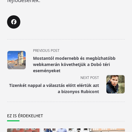
<span
PREVIOUS POST
class="nav-
Mostantól modernebb és megbízhatóbb
subtitle
webkamerán követhetjük a Dobó téri
screen-
eseményeket
reader-
NEXT POST
text">Page</span>
Tizenkét nappal a választás előtt elértük azt
a bizonyos Rubicont
EZ IS ÉRDEKELHET