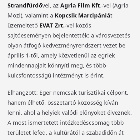
Strandfürdő
vel, az
Agria Film Kft
.-vel (Agria
Mozi), valamint a
Kopcsik Marcipániá
t
üzemeltető
EVAT Zrt.
-vel közös
sajtóeseményen bejelentették: a városvezetés
olyan átfogó kedvezményrendszert vezet be
április 1-től, amely közvetlenül az egriek
mindennapjait könnyíti meg, és több
kulcsfontosságú intézményt is érint.
Elhangzott: Eger nemcsak turisztikai célpont,
hanem élhető, összetartó közösség kíván
lenni, ahol a helyiek valódi előnyöket élveznek.
A most ismertetett intézkedéscsomag több
területet lefed, a kultúrától a szabadidőn át