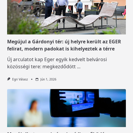
Megújul a Gárdonyi tér: új helyre került az EGER
felirat, modern padokat is kihelyeztek a térre
Új arculatot kap Eger egyik kedvelt belvárosi
közösségi tere: megkezdődött
...
Egri Válasz
Jún 1, 2026