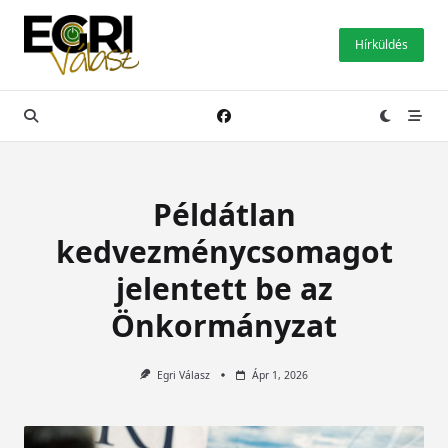
Skip
to
Hírküldés
content
Példátlan
kedvezménycsomagot
jelentett be az
Önkormányzat
Egri Válasz
Ápr 1, 2026