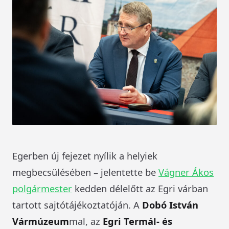
Egerben új fejezet nyílik a helyiek
megbecsülésében – jelentette be
Vágner Ákos
polgármester
kedden délelőtt az Egri várban
tartott sajtótájékoztatóján. A
Dobó István
Vármúzeum
mal, az
Egri Termál- és