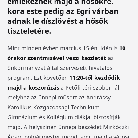
emlékeznek majd a hősökre,
kora este pedig az Egri várban
adnak le díszlövést a hősök
tiszteletére.
Mint minden évben március 15-én, idén is
10
órakor szentmisével veszi kezdetét
az
önkormányzat által szervezett hivatalos
program. Ezt követően
11:20-től kezdődik
majd a koszorúzás
a Petőfi téri szobornál,
melyhez az ünnepi műsort az Andrássy
Katolikus Közgazdasági Technikum,
Gimnázium és Kollégium diákjai biztosítják
majd. A helyszínen ünnepi beszédet Mirkóczki
Ádám polgármester mond, amit majd a városi