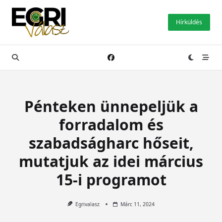
Skip
to
Hírküldés
content
Pénteken ünnepeljük a
forradalom és
szabadságharc hőseit,
mutatjuk az idei március
15-i programot
Egrivalasz
Márc 11, 2024