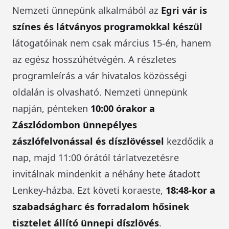
Nemzeti ünnepünk alkalmából az
Egri vár is
színes és látványos programokkal készül
látogatóinak nem csak március 15-én, hanem
az egész hosszúhétvégén. A részletes
programleírás a vár hivatalos közösségi
oldalán is olvasható. Nemzeti ünnepünk
napján, pénteken
10:00 órakor a
Zászlódombon ünnepélyes
zászlófelvonással és díszlövéssel
kezdődik a
nap, majd 11:00 órától tárlatvezetésre
invitálnak mindenkit a néhány hete átadott
Lenkey-házba. Ezt követi koraeste,
18:48-kor a
szabadságharc és forradalom hősinek
tisztelet állító ünnepi díszlövés
.