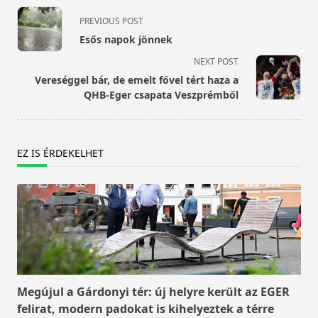
<span
PREVIOUS POST
class="nav-
Esős napok jönnek
subtitle
NEXT POST
screen-
Vereséggel bár, de emelt fővel tért haza a
reader-
QHB-Eger csapata Veszprémből
text">Page</span>
EZ IS ÉRDEKELHET
Megújul a Gárdonyi tér: új helyre került az EGER
felirat, modern padokat is kihelyeztek a térre