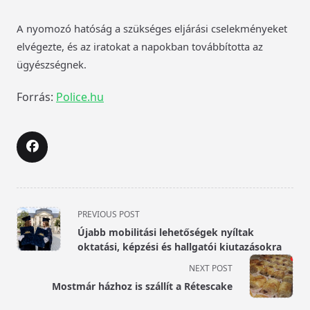
A nyomozó hatóság a szükséges eljárási cselekményeket
elvégezte, és az iratokat a napokban továbbította az
ügyészségnek.
Forrás:
Police.hu
<span
PREVIOUS POST
class="nav-
Újabb mobilitási lehetőségek nyíltak
subtitle
oktatási, képzési és hallgatói kiutazásokra
screen-
NEXT POST
reader-
Mostmár házhoz is szállít a Rétescake
text">Page</span>