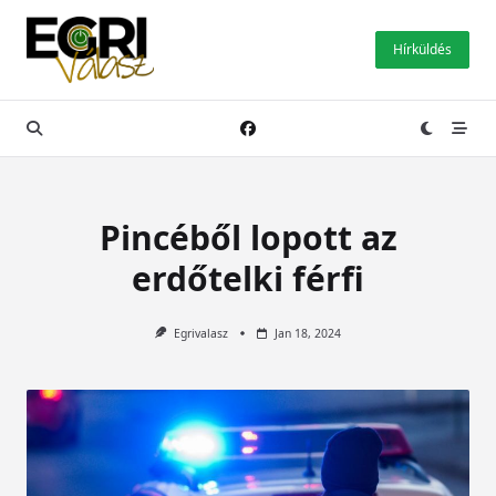
Skip
to
Hírküldés
content
Pincéből lopott az
erdőtelki férfi
Egrivalasz
Jan 18, 2024