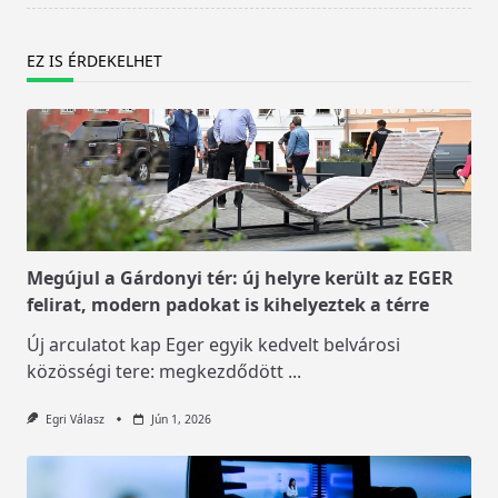
EZ IS ÉRDEKELHET
Megújul a Gárdonyi tér: új helyre került az EGER
felirat, modern padokat is kihelyeztek a térre
Új arculatot kap Eger egyik kedvelt belvárosi
közösségi tere: megkezdődött
...
Egri Válasz
Jún 1, 2026