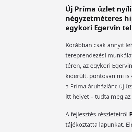
Új Príma üzlet nyí
négyzetméteres hi
egykori Egervin te
Korábban csak annyit leh
tereprendezési munkálat
téren, az egykori Egervi
kiderült, pontosan mi is
a Príma áruházlánc új ü
itt helyet – tudta meg az
A fejlesztés részleteiről
tájékoztatta lapunkat. E