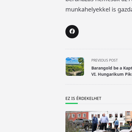
munkahelyekkel is gazdag
<span
PREVIOUS POST
class="nav-
Barangold be a Kapt
subtitle
VI. Hungarikum Pik
screen-
reader-
text">Page</span>
EZ IS ÉRDEKELHET