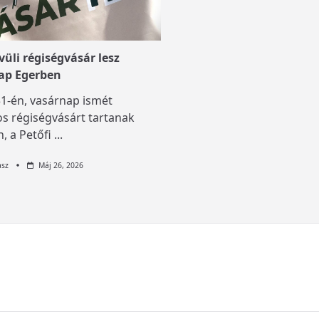
üli régiségvásár lesz
ap Egerben
1-én, vasárnap ismét
s régiségvásárt tartanak
, a Petőfi
...
asz
Máj 26, 2026