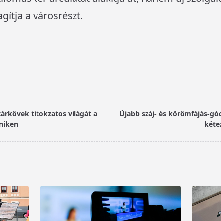
ítja a városrészt.
árkövek titokzatos világát a
Újabb száj- és körömfájás-gó
niken
kétez