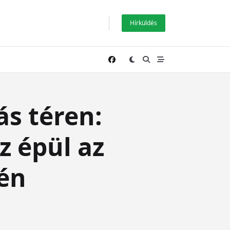
Hírküldés
ás téren:
 épül az
yén