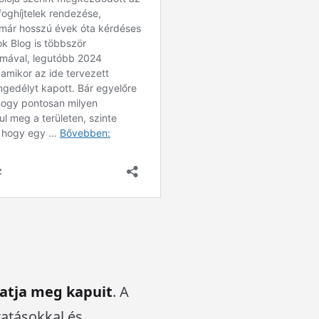
hatja meg kapuit
. A
tatásokkal és