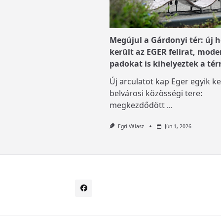
Megújul a Gárdonyi tér: új h
került az EGER felirat, mode
padokat is kihelyeztek a tér
Új arculatot kap Eger egyik ke
belvárosi közösségi tere:
megkezdődött
...
Egri Válasz
Jún 1, 2026