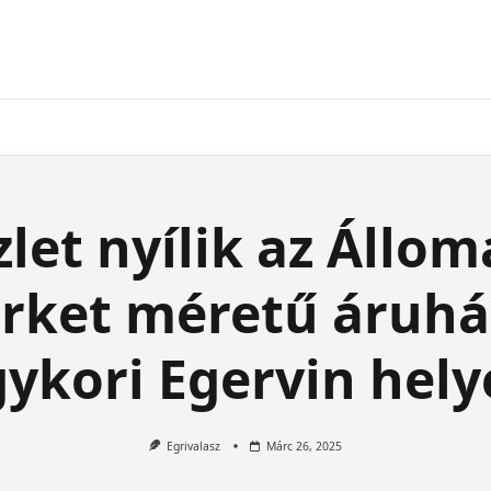
let nyílik az Állom
rket méretű áruház
ykori Egervin hel
Egrivalasz
Márc 26, 2025