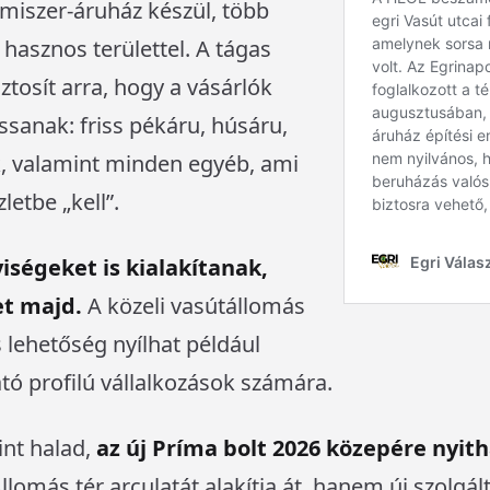
miszer-áruház készül, több
hasznos területtel. A tágas
ztosít arra, hogy a vásárlók
assanak: friss pékáru, húsáru,
, valamint minden egyéb, ami
etbe „kell”.
iségeket is kialakítanak,
et majd.
A közeli vasútállomás
 lehetőség nyílhat például
tó profilú vállalkozások számára.
int halad,
az új Príma bolt 2026 közepére nyit
omás tér arculatát alakítja át, hanem új szolgál