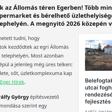
lik az Állomás téren Egerben! Több min
permarket és bérelhető üzlethelyiség
lephelyén. A megnyitó 2026 közepén 
etett tudni, hogy
ok kezdődtek az egri Állomás
n telephelyén. Most azonban
 épül a jelenleg még üres telken:
zlete, sőt, üzletkomplexuma kap
Eger Hírek
.
Pálfy György
építésvezető
lmondása szerint egy