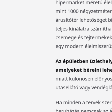
hipermarket méretű élel
mint 1000 négyzetméter 
árusítótér lehetőséget bi
teljes kínálatra számíth
csemege és tejtermékek
egy modern élelmiszerüzl
Az épületben üzlethely
amelyeket bérelni leh
miatt különösen előnyös
utasellátó vagy vendéglá
Ha minden a tervek szer
beruházás nemcsak az Áll