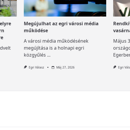
elyre
Megújulhat az egri városi média
Rendkív
rn
működése
vasárn
re
A városi média működésének
Május 3
dvelt
megújítása is a holnapi egri
országo
közgyűlés
...
Egerben
Egri Válasz
Máj 27, 2026
Egri Vál