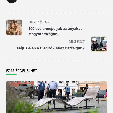
<span
PREVIOUS POST
class="nav-
100 éve ünnepeljük az anyákat
subtitle
Magyarországon
screen-
NEXT POST
reader-
Május 4-én a tűzoltók előtt tisztelgünk
text">Page</span>
EZ IS ÉRDEKELHET