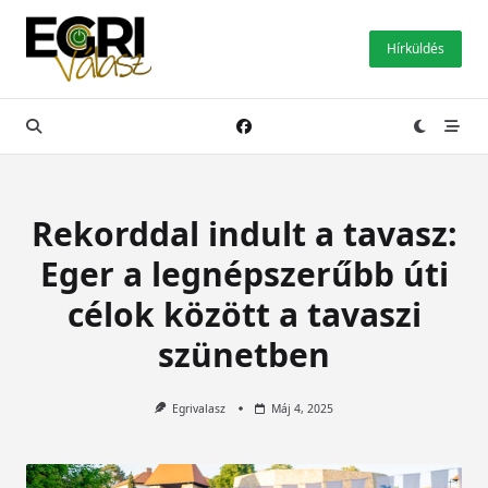
Skip
to
Hírküldés
content
Rekorddal indult a tavasz:
Eger a legnépszerűbb úti
célok között a tavaszi
szünetben
Egrivalasz
Máj 4, 2025