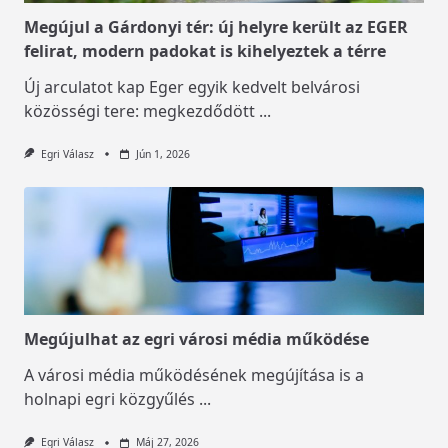
Megújul a Gárdonyi tér: új helyre került az EGER
felirat, modern padokat is kihelyeztek a térre
Új arculatot kap Eger egyik kedvelt belvárosi
közösségi tere: megkezdődött
...
Egri Válasz
Jún 1, 2026
Megújulhat az egri városi média működése
A városi média működésének megújítása is a
holnapi egri közgyűlés
...
Egri Válasz
Máj 27, 2026