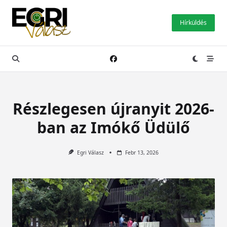
Skip
to
Hírküldés
content
Részlegesen újranyit 2026-
ban az Imókő Üdülő
Egri Válasz
Febr 13, 2026