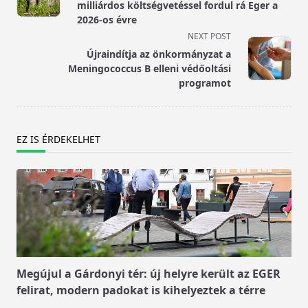
subtitle
milliárdos költségvetéssel fordul rá Eger a
screen-
2026-os évre
reader-
NEXT POST
text">Page</span>
Újraindítja az önkormányzat a
Meningococcus B elleni védőoltási
programot
EZ IS ÉRDEKELHET
Megújul a Gárdonyi tér: új helyre került az EGER
felirat, modern padokat is kihelyeztek a térre