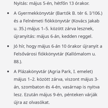
Nyitás: május 5-én, hétfőn 13 órakor.
A Gyermekkönyvtár (Bartók B. tér 6. I/106.)
és a Felnémeti fiókkönyvtár (Kovács Jakab
u. 35.) május 1–5. között zárva lesznek,
újranyitás: május 6-án, kedden reggel.
Jó hír, hogy május 6-án 10 órakor újranyit a
Felsővárosi fiókkönyvtár (Kallómalom u.
88.).
A Plázakönyvtár (Agria Park, I. emelet)
május 1–2. között zárva, viszont május 3-
án, szombaton és 4-én, vasárnap is nyitva
lesz. Ezután május 9-én, pénteken várják
újra az olvasókat.