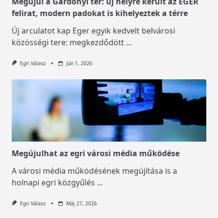
Megújul a Gárdonyi tér: új helyre került az EGER
felirat, modern padokat is kihelyeztek a térre
Új arculatot kap Eger egyik kedvelt belvárosi
közösségi tere: megkezdődött
...
Egri Válasz
Jún 1, 2026
Megújulhat az egri városi média működése
A városi média működésének megújítása is a
holnapi egri közgyűlés
...
Egri Válasz
Máj 27, 2026