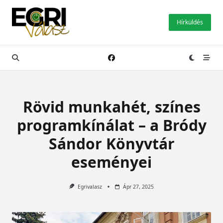
Skip
to
Hírküldés
content
Rövid munkahét, színes
programkínálat – a Bródy
Sándor Könyvtár
eseményei
Egrivalasz
Ápr 27, 2025