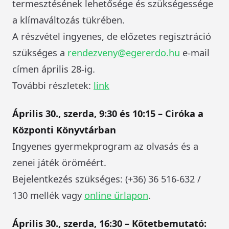
termesztésének lehetősége és szükségessége
a klímaváltozás tükrében.
A részvétel ingyenes, de előzetes regisztráció
szükséges a
rendezveny@egererdo.hu
e-mail
címen április 28-ig.
További részletek:
link
Április 30., szerda, 9:30 és 10:15 – Ciróka a
Központi Könyvtárban
Ingyenes gyermekprogram az olvasás és a
zenei játék öröméért.
Bejelentkezés szükséges: (+36) 36 516-632 /
130 mellék vagy
online űrlapon
.
Április 30., szerda, 16:30 – Kötetbemutató: