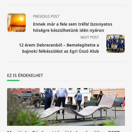
<span
PREVIOUS POST
class="nav-
Ennek már a fele sem tréfa! Iszonyatos
subtitle
hőségre készülhetünk idén nyáron
screen-
NEXT POST
reader-
12 érem Debrecenből – Bemelegítette a
text">Page</span>
bajnoki felkészülést az Egri Úszó Klub
EZ IS ÉRDEKELHET