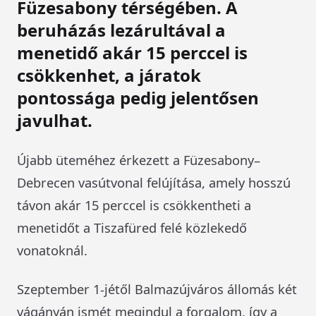
Füzesabony térségében. A
beruházás lezárultával a
menetidő akár 15 perccel is
csökkenhet, a járatok
pontossága pedig jelentősen
javulhat.
Újabb üteméhez érkezett a Füzesabony–
Debrecen vasútvonal felújítása, amely hosszú
távon akár 15 perccel is csökkentheti a
menetidőt a Tiszafüred felé közlekedő
vonatoknál.
Szeptember 1-jétől Balmazújváros állomás két
vágányán ismét megindul a forgalom, így a