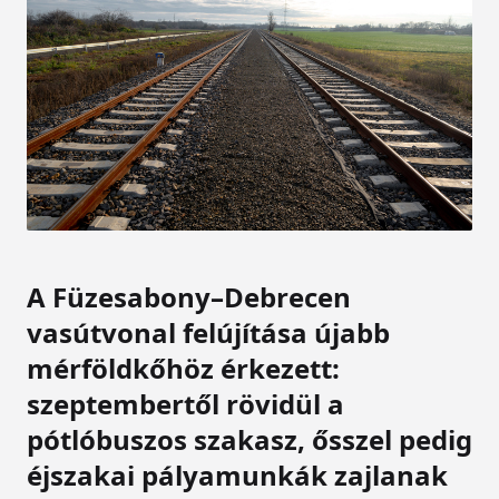
A Füzesabony–Debrecen
vasútvonal felújítása újabb
mérföldkőhöz érkezett:
szeptembertől rövidül a
pótlóbuszos szakasz, ősszel pedig
éjszakai pályamunkák zajlanak