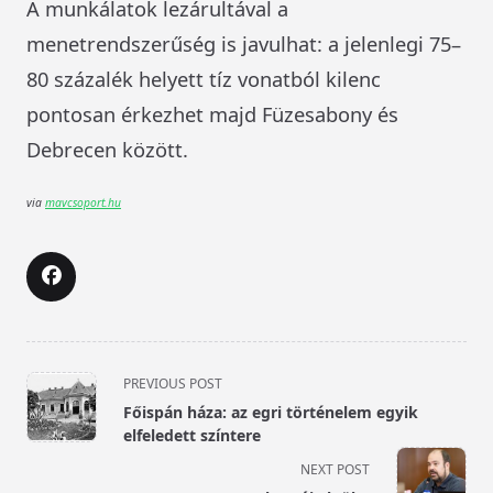
A munkálatok lezárultával a
menetrendszerűség is javulhat: a jelenlegi 75–
80 százalék helyett tíz vonatból kilenc
pontosan érkezhet majd Füzesabony és
Debrecen között.
via
mavcsoport.hu
<span
PREVIOUS POST
class="nav-
Főispán háza: az egri történelem egyik
subtitle
elfeledett színtere
screen-
NEXT POST
reader-