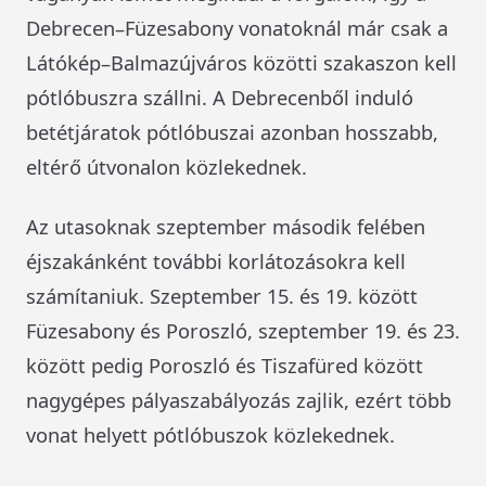
Debrecen–Füzesabony vonatoknál már csak a
Látókép–Balmazújváros közötti szakaszon kell
pótlóbuszra szállni. A Debrecenből induló
betétjáratok pótlóbuszai azonban hosszabb,
eltérő útvonalon közlekednek.
Az utasoknak szeptember második felében
éjszakánként további korlátozásokra kell
számítaniuk. Szeptember 15. és 19. között
Füzesabony és Poroszló, szeptember 19. és 23.
között pedig Poroszló és Tiszafüred között
nagygépes pályaszabályozás zajlik, ezért több
vonat helyett pótlóbuszok közlekednek.