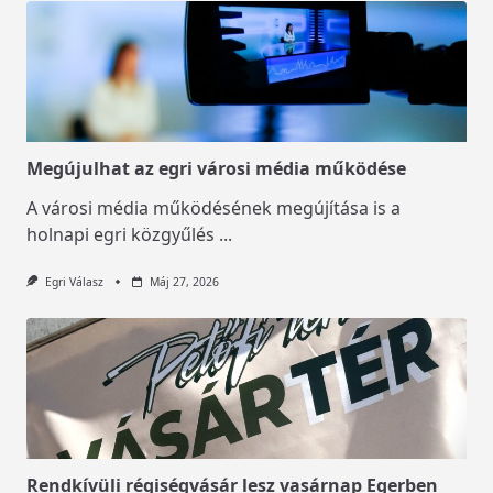
Megújulhat az egri városi média működése
A városi média működésének megújítása is a
holnapi egri közgyűlés
...
Egri Válasz
Máj 27, 2026
Rendkívüli régiségvásár lesz vasárnap Egerben