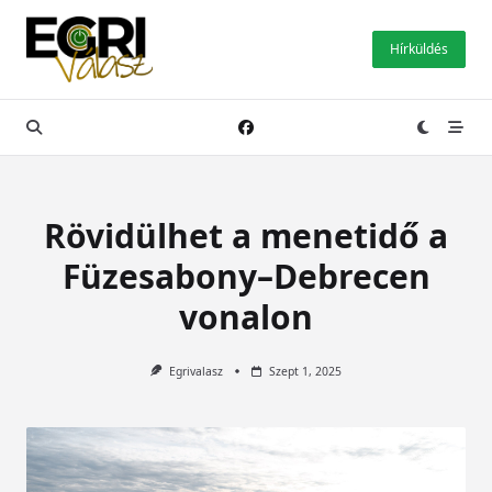
Skip
to
Hírküldés
content
Rövidülhet a menetidő a
Füzesabony–Debrecen
vonalon
Egrivalasz
Szept 1, 2025