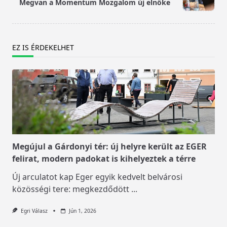
Megvan a Momentum Mozgalom új elnöke
text">Page</span>
EZ IS ÉRDEKELHET
Megújul a Gárdonyi tér: új helyre került az EGER
felirat, modern padokat is kihelyeztek a térre
Új arculatot kap Eger egyik kedvelt belvárosi
közösségi tere: megkezdődött
...
Egri Válasz
Jún 1, 2026