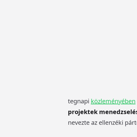
Az ügyben korábban me
abban, hogy több milliá
kerülhető meg Mirkóc
sajtótájékoztatóján a p
egyeztetésen –
, tudnia k
ellenére.
De nem csak a kormánypá
Ádám polgármester
fe
tegnapi
közleményében
projektek menedzselé
nevezte az ellenzéki párto