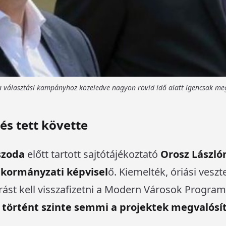
 a választási kampányhoz közeledve nagyon rövid idő alatt igencsak me
és tett követte
szoda
előtt tartott sajtótájékoztató
Orosz László
nkormányzati képvisel
ő. Kiemelték, óriási vesz
orrást kell visszafizetni a Modern Városok Progra
 történt szinte semmi a projektek megvalós