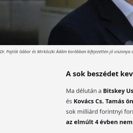
Dr. Pajtók Gábor és Mirkóczki Ádám korábban kifejezetten jó viszonya
A sok beszédet kev
Ma délután a
Bitskey U
és
Kovács Cs. Tamás ö
sok milliárd forintnyi f
az elmúlt 4 évben nem