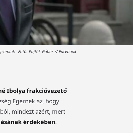
gromlott. Fotó: Pajtók Gábor // Facebook
né Ibolya frakcióvezető
teség Egernek az, hogy
mból, mindezt azért, mert
ításának érdekében
.