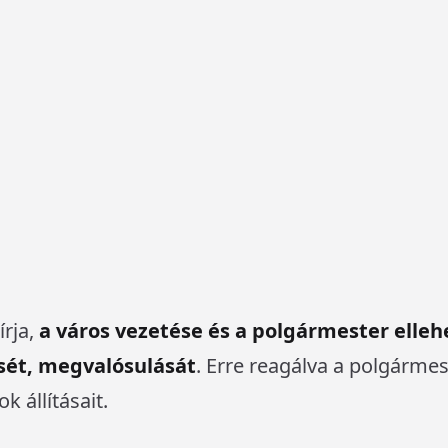
gszólalt
dr. Pajtók Gábor
, Eger országgyűlési kép
rdot vissza kell fizetnie Egernek a Modern Váro
zki Ádám polgármester felelőssége
. Erre reag
olgármester aki elmondta, dr. Pajtók Gábornak
– m
ell, hogy mi miért következett az ügyben, Lázár J
rti országgyűlési képviselő, hanem az ellenzéki
lelősségét firtatták az ügy kapcsán. Mint a
DK-M
írja,
a város vezetése és a polgármester elleh
sét, megvalósulását
. Erre reagálva a polgárme
k állításait.