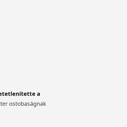
viselője is aki kiemelte,
sok Programból
nem
ált mai
ivel ott volt a miniszteri
ános korábbi ígéreteinek
 pártok is
Mirkóczki
SZP-P-LMP
szövetség
etetlenítette a
ster ostobaságnak