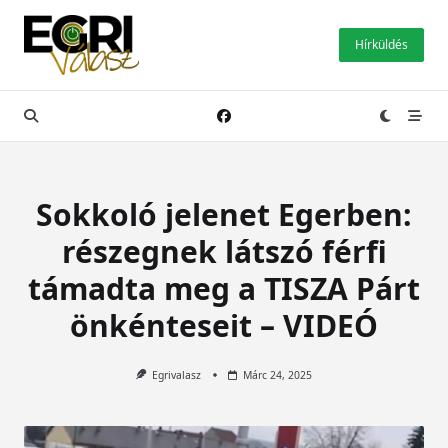
Skip
to
Hírküldés
content
Sokkoló jelenet Egerben:
részegnek látszó férfi
támadta meg a TISZA Párt
önkénteseit – VIDEÓ
Egrivalasz
Márc 24, 2025