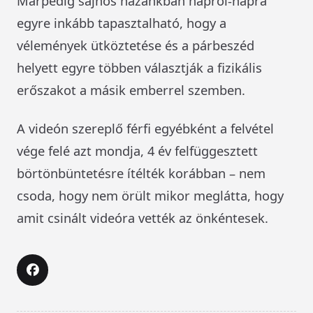
Márpedig sajnos hazánkban napról-napra
egyre inkább tapasztalható, hogy a
vélemények ütköztetése és a párbeszéd
helyett egyre többen választják a fizikális
erőszakot a másik emberrel szemben.
A videón szereplő férfi egyébként a felvétel
vége felé azt mondja, 4 év felfüggesztett
börtönbüntetésre ítélték korábban – nem
csoda, hogy nem örült mikor meglátta, hogy
amit csinált videóra vették az önkéntesek.