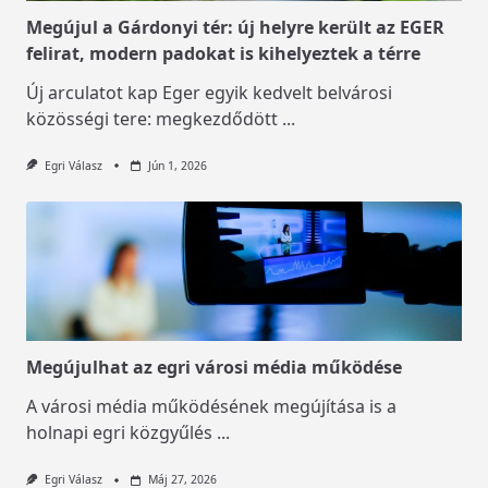
Megújul a Gárdonyi tér: új helyre került az EGER
felirat, modern padokat is kihelyeztek a térre
Új arculatot kap Eger egyik kedvelt belvárosi
közösségi tere: megkezdődött
...
Egri Válasz
Jún 1, 2026
Megújulhat az egri városi média működése
A városi média működésének megújítása is a
holnapi egri közgyűlés
...
Egri Válasz
Máj 27, 2026