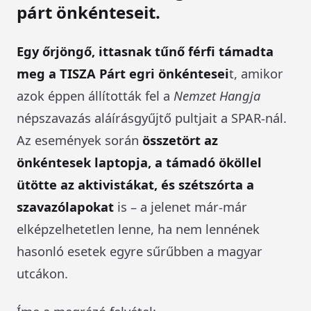
párt önkénteseit.
Egy őrjöngő, ittasnak tűnő férfi támadta
meg a TISZA Párt egri önkéntesei
t, amikor
azok éppen állították fel a
Nemzet Hangja
népszavazás aláírásgyűjtő pultjait a SPAR-nál.
Az események során
összetört az
önkéntesek laptopja, a támadó ököllel
ütötte az aktivistákat, és szétszórta a
szavazólapokat
is – a jelenet már-már
elképzelhetetlen lenne, ha nem lennének
hasonló esetek egyre sűrűbben a magyar
utcákon.