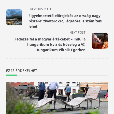
<span
PREVIOUS POST
class="nav-
Figyelmeztető előrejelzés az ország nagy
subtitle
részére: zivatarokra, jégesőre is számítani
screen-
lehet
reader-
NEXT POST
text">Page</span>
Fedezze fel a magyar értékeket – indul a
hungarikum kvíz és közeleg a VI.
Hungarikum Piknik Egerben
EZ IS ÉRDEKELHET