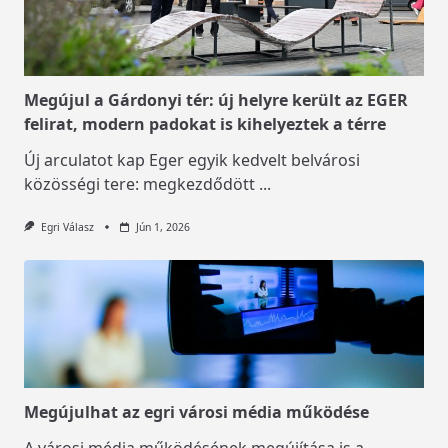
Megújul a Gárdonyi tér: új helyre került az EGER
felirat, modern padokat is kihelyeztek a térre
Új arculatot kap Eger egyik kedvelt belvárosi
közösségi tere: megkezdődött
...
Egri Válasz
Jún 1, 2026
Megújulhat az egri városi média működése
A városi média működésének megújítása is a