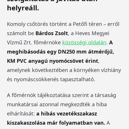
helyreáll.
Komoly csőtörés történt a Petőfi téren – erről
számolt be
Bárdos Zsolt
, a Heves Megyei
Vízmű Zrt. főmérnöke
közösségi oldalán
.
A
meghibásodás egy DN250 mm átmérőjű,
KM PVC anyagú nyomócsövet érint
,
amelynek következtében a környéken vízhiány
és nyomáscsökkenés tapasztalható.
A főmérnök tájékoztatása szerint a társaság
munkatársai azonnal megkezdték a hiba
elhárítását:
a hibás vezetékszakasz
kiszakaszolása már folyamatban van.
A