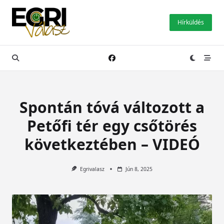
Skip
to
Hírküldés
content
Spontán tóvá változott a
Petőfi tér egy csőtörés
következtében – VIDEÓ
Egrivalasz
Jún 8, 2025