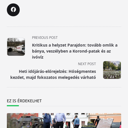
<span
PREVIOUS POST
class="nav-
Kritikus a helyzet Parajdon: tovább omlik a
subtitle
bánya, veszélyben a Korond-patak és az
screen-
ivóvíz
reader-
NEXT POST
text">Page</span>
Heti időjárás-előrejelzés: Hőségmentes
kezdet, majd fokozatos melegedés várható
EZ IS ÉRDEKELHET