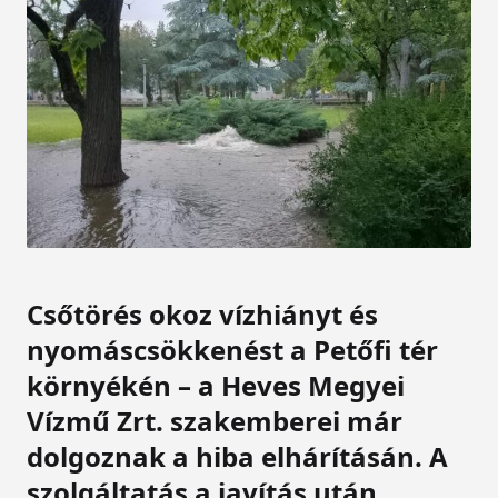
Csőtörés okoz vízhiányt és
nyomáscsökkenést a Petőfi tér
környékén – a Heves Megyei
Vízmű Zrt. szakemberei már
dolgoznak a hiba elhárításán. A
szolgáltatás a javítás után