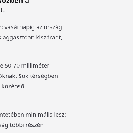
közben a
t.
: vasárnapig az ország
s aggasztóan kiszáradt,
te 50-70 milliméter
dóknak. Sok térségben
a középső
ntetében minimális lesz:
zág többi részén