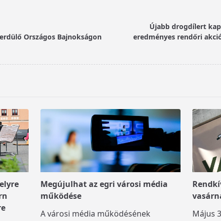
Újabb drogdílert kap
 Serdülő Országos Bajnokságon
eredményes rendőri akció
elyre
Megújulhat az egri városi média
Rendkív
rn
működése
vasárn
re
A városi média működésének
Május 3