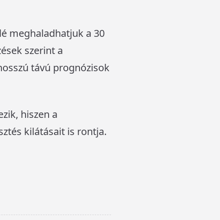
lé meghaladhatjuk a 30
ések szerint a
 hosszú távú prognózisok
ik, hiszen a
s kilátásait is rontja.