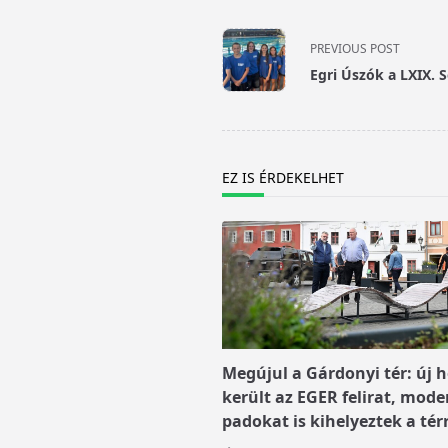
<span
class="nav-
PREVIOUS POST
subtitle
Egri Úszók a LXIX.
screen-
reader-
text">Page</span>
EZ IS ÉRDEKELHET
Megújul a Gárdonyi tér: új h
került az EGER felirat, mode
padokat is kihelyeztek a tér