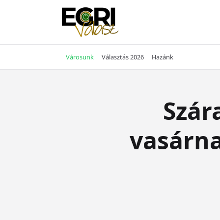
Skip
to
content
Városunk
Választás 2026
Hazánk
Szár
vasárna