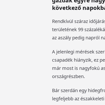
gazdák egyre nagy
következő napokban
Rendkívül száraz időjár
területének 99 százaléká
az aszály pedig napról n
A jelenlegi mérések szeri
csapadék hiányzik, ez p
már most is nagyfokú asz
országrészben.
Bár szerdán egy hidegfro
legfeljebb az északkelet