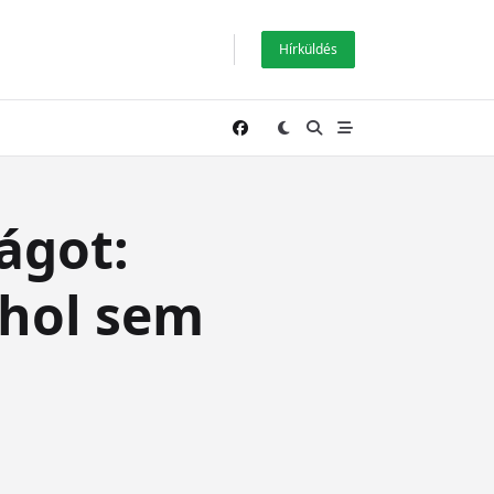
Hírküldés
ágot:
ehol sem