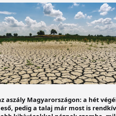
z aszály Magyarországon: a hét végéi
eső, pedig a talaj már most is rendkív