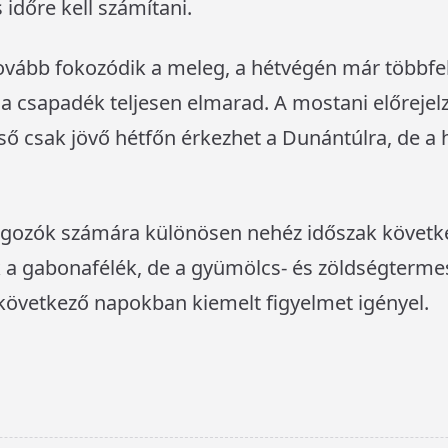
 időre kell számítani.
ovább fokozódik a meleg, a hétvégén már többfe
a csapadék teljesen elmarad. A mostani előrejelz
ső csak jövő hétfőn érkezhet a Dunántúlra, de a
ozók számára különösen nehéz időszak következ
 gabonafélék, de a gyümölcs- és zöldségtermeszté
lkövetkező napokban kiemelt figyelmet igényel.