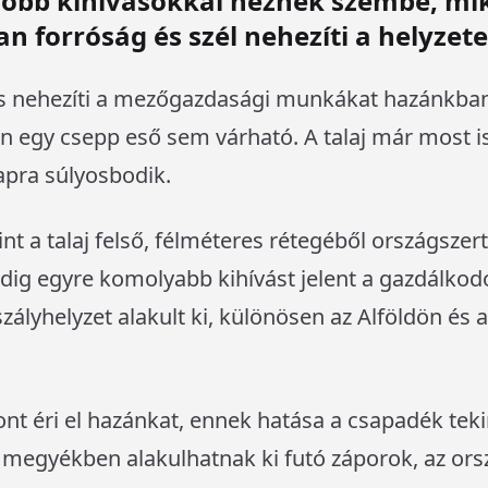
obb kihívásokkal néznek szembe, mi
 forróság és szél nehezíti a helyzete
ás nehezíti a mezőgazdasági munkákat hazánkban
n egy csepp eső sem várható. A talaj már most i
apra súlyosbodik.
nt a talaj felső, félméteres rétegéből országszer
edig egyre komolyabb kihívást jelent a gazdálko
ályhelyzet alakult ki, különösen az Alföldön és 
nt éri el hazánkat, ennek hatása a csapadék teki
i megyékben alakulhatnak ki futó záporok, az ors