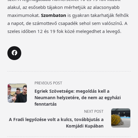
alakul, az esősebb tájakon mérhetjük az alacsonyabb
maximumokat.
Szombaton
is gyakran takarhatják felhők
a napot, de számottevő csapadék sehol sem valószínű. A
szeles időben 12 és 19 fok közé melegedhet a levegő.
<span
PREVIOUS POST
class="nav-
Egriek Szövetsége: megoldás kell a
subtitle
Neumann helyzetére, de nem az egyházi
screen-
fenntartás
reader-
NEXT POST
text">Page</span>
A Fradi legyőzése volt a kulcs, továbbjutás a
Komjádi Kupában