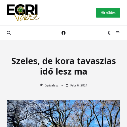
Skip
to
Hírküldés
content
Szeles, de kora tavaszias
idő lesz ma
Egrivalasz
Febr 6, 2024