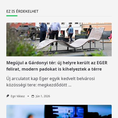
EZ IS ÉRDEKELHET
Megújul a Gárdonyi tér: új helyre került az EGER
felirat, modern padokat is kihelyeztek a térre
Új arculatot kap Eger egyik kedvelt belvárosi
közösségi tere: megkezdődött
...
Egri Válasz
Jún 1, 2026