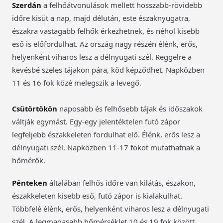
Szerdán
a felhőátvonulások mellett hosszabb-rövidebb
időre kisüt a nap, majd délután, este északnyugatra,
északra vastagabb felhők érkezhetnek, és néhol kisebb
eső is előfordulhat. Az ország nagy részén élénk, erős,
helyenként viharos lesz a délnyugati szél. Reggelre a
kevésbé szeles tájakon pára, köd képződhet. Napközben
11 és 16 fok közé melegszik a levegő.
Csütörtökön
naposabb és felhősebb tájak és időszakok
váltják egymást. Egy-egy jelentéktelen futó zápor
legfeljebb északkeleten fordulhat elő. Élénk, erős lesz a
délnyugati szél. Napközben 11-17 fokot mutathatnak a
hőmérők.
Pénteken
általában felhős időre van kilátás, északon,
északkeleten kisebb eső, futó zápor is kialakulhat.
Többfelé élénk, erős, helyenként viharos lesz a délnyugati
szél. A legmagasabb hőmérséklet 10 és 19 fok között