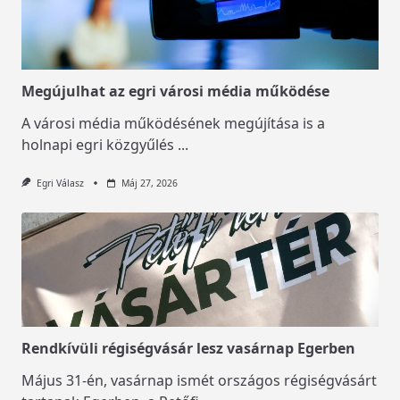
Megújulhat az egri városi média működése
A városi média működésének megújítása is a
holnapi egri közgyűlés
...
Egri Válasz
Máj 27, 2026
Rendkívüli régiségvásár lesz vasárnap Egerben
Május 31-én, vasárnap ismét országos régiségvásárt