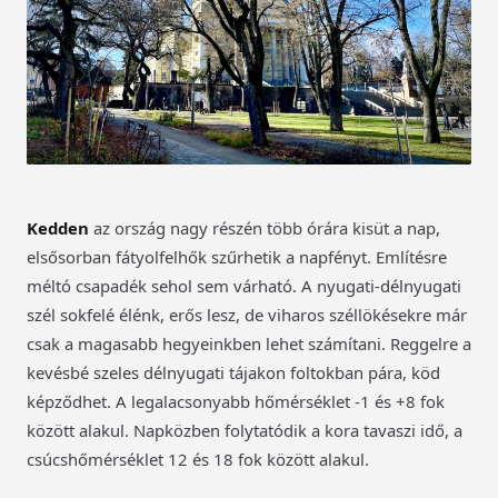
Kedden
az ország nagy részén több órára kisüt a nap,
elsősorban fátyolfelhők szűrhetik a napfényt. Említésre
méltó csapadék sehol sem várható. A nyugati-délnyugati
szél sokfelé élénk, erős lesz, de viharos széllökésekre már
csak a magasabb hegyeinkben lehet számítani. Reggelre a
kevésbé szeles délnyugati tájakon foltokban pára, köd
képződhet. A legalacsonyabb hőmérséklet -1 és +8 fok
között alakul. Napközben folytatódik a kora tavaszi idő, a
csúcshőmérséklet 12 és 18 fok között alakul.