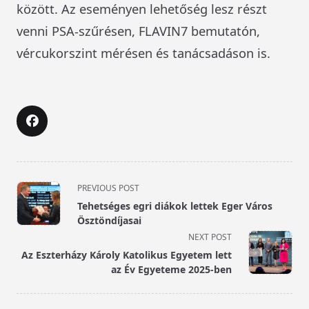
között. Az eseményen lehetőség lesz részt
venni PSA-szűrésen, FLAVIN7 bemutatón,
vércukorszint mérésen és tanácsadáson is.
<span
PREVIOUS POST
class="nav-
Tehetséges egri diákok lettek Eger Város
subtitle
Ösztöndíjasai
screen-
NEXT POST
reader-
Az Eszterházy Károly Katolikus Egyetem lett
text">Page</span>
az Év Egyeteme 2025-ben