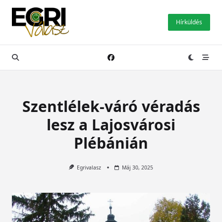
Skip
to
Hírküldés
content
Szentlélek-váró véradás
lesz a Lajosvárosi
Plébánián
Egrivalasz
Máj 30, 2025