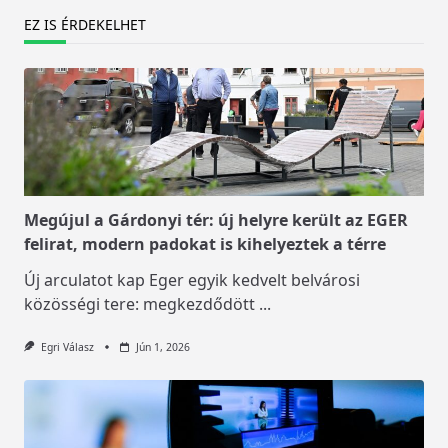
EZ IS ÉRDEKELHET
Megújul a Gárdonyi tér: új helyre került az EGER
felirat, modern padokat is kihelyeztek a térre
Új arculatot kap Eger egyik kedvelt belvárosi
közösségi tere: megkezdődött
...
Egri Válasz
Jún 1, 2026