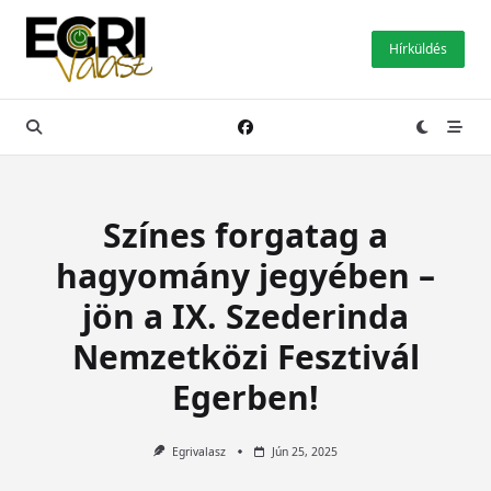
Skip
to
Hírküldés
content
Színes forgatag a
hagyomány jegyében –
jön a IX. Szederinda
Nemzetközi Fesztivál
Egerben!
Egrivalasz
Jún 25, 2025