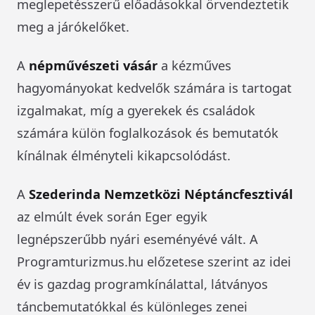
meglepetésszerű előadásokkal örvendeztetik
meg a járókelőket.
A
népművészeti vásár
a kézműves
hagyományokat kedvelők számára is tartogat
izgalmakat, míg a gyerekek és családok
számára külön foglalkozások és bemutatók
kínálnak élményteli kikapcsolódást.
A
Szederinda Nemzetközi Néptáncfesztivál
az elmúlt évek során Eger egyik
legnépszerűbb nyári eseményévé vált. A
Programturizmus.hu előzetese szerint az idei
év is gazdag programkínálattal, látványos
táncbemutatókkal és különleges zenei