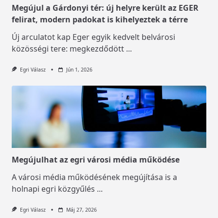
Megújul a Gárdonyi tér: új helyre került az EGER
felirat, modern padokat is kihelyeztek a térre
Új arculatot kap Eger egyik kedvelt belvárosi
közösségi tere: megkezdődött
...
Egri Válasz
Jún 1, 2026
Megújulhat az egri városi média működése
A városi média működésének megújítása is a
holnapi egri közgyűlés
...
Egri Válasz
Máj 27, 2026