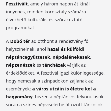
Fesztivált
, amely három napon át kínál
ingyenes, minden korosztály számára
élvezhető kulturális és szórakoztató
programokat.
A
Dobó tér
ad otthont a rendezvény fő
helyszíneinek, ahol
hazai és külföldi
néptáncegyüttesek
,
népdalénekesek
,
népzenészek
és
táncházak
várják az
érdeklődőket. A fesztivál igazi különlegessége,
hogy nemcsak a színpadokon zajlanak az
események:
a város utcáin is életre kel a
hagyomány
, hiszen a néptáncos felvonulások
során a színes népviseletbe öltözött táncosok