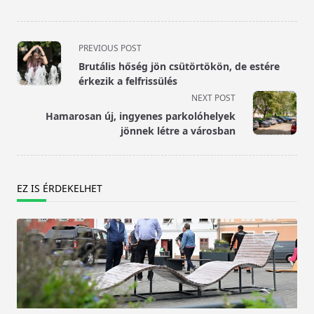
<span
PREVIOUS POST
class="nav-
Brutális hőség jön csütörtökön, de estére
subtitle
érkezik a felfrissülés
screen-
NEXT POST
reader-
Hamarosan új, ingyenes parkolóhelyek
text">Page</span>
jönnek létre a városban
EZ IS ÉRDEKELHET