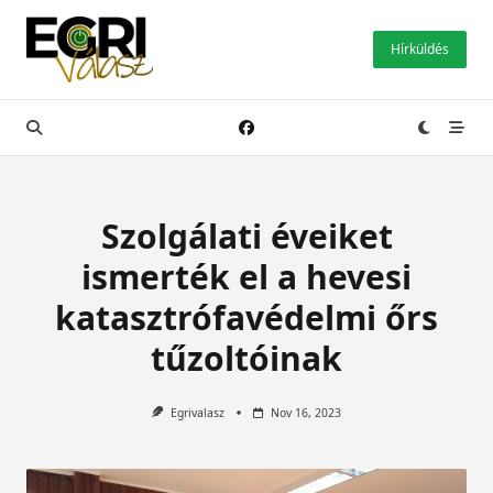
Skip
to
Hírküldés
content
Szolgálati éveiket
ismerték el a hevesi
katasztrófavédelmi őrs
tűzoltóinak
Egrivalasz
Nov 16, 2023