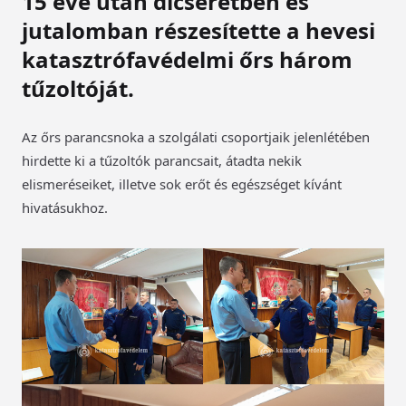
15 éve után dicséretben és
jutalomban részesítette a hevesi
katasztrófavédelmi őrs három
tűzoltóját.
Az őrs parancsnoka a szolgálati csoportjaik jelenlétében
hirdette ki a tűzoltók parancsait, átadta nekik
elismeréseiket, illetve sok erőt és egészséget kívánt
hivatásukhoz.