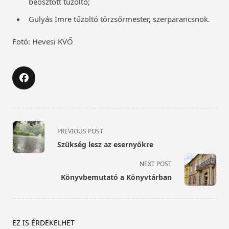
beosztott tűzoltó;
Gulyás Imre tűzoltó törzsőrmester, szerparancsnok.
Fotó: Hevesi KVŐ
<span
PREVIOUS POST
class="nav-
Szükség lesz az esernyőkre
subtitle
screen-
NEXT POST
reader-
Könyvbemutató a Könyvtárban
text">Page</span>
EZ IS ÉRDEKELHET