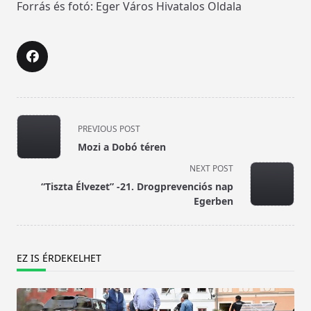
Forrás és fotó: Eger Város Hivatalos Oldala
<span
PREVIOUS POST
class="nav-
Mozi a Dobó téren
subtitle
NEXT POST
screen-
“Tiszta Élvezet” -21. Drogprevenciós nap
reader-
Egerben
text">Page</span>
EZ IS ÉRDEKELHET