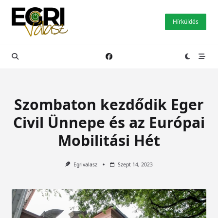
Skip
to
Hírküldés
content
Szombaton kezdődik Eger
Civil Ünnepe és az Európai
Mobilitási Hét
Egrivalasz
Szept 14, 2023