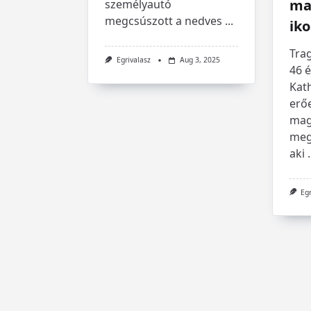
ma
személyautó
megcsúszott a nedves
...
iko
Trag
Egrivalasz
Aug 3, 2025
46 
Kath
erő
mag
meg
aki
.
Eg