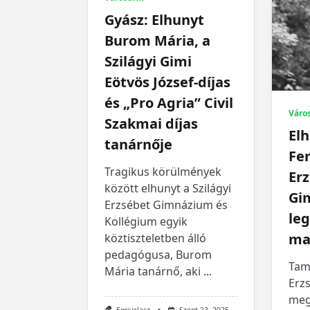
Gyász: Elhunyt
Burom Mária, a
Szilágyi Gimi
Eötvös József-díjas
és „Pro Agria” Civil
Váro
Szakmai díjas
El
tanárnője
Fer
Tragikus körülmények
Er
között elhunyt a Szilágyi
Gi
Erzsébet Gimnázium és
le
Kollégium egyik
ma
köztiszteletben álló
pedagógusa, Burom
Tamá
Mária tanárnő, aki
...
Erz
meg