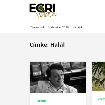
Skip
to
content
Városunk
Választás 2026
Hazánk
Címke:
Halál
Váro
Hazánk