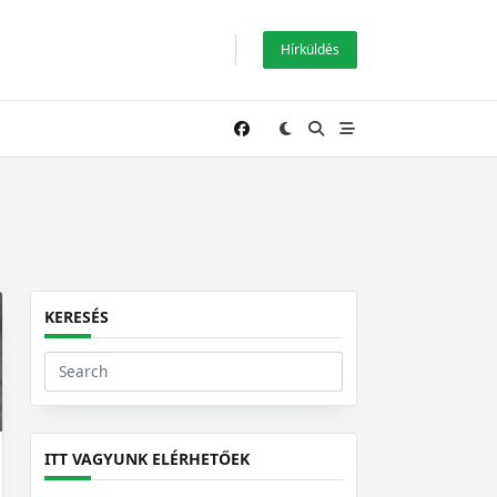
Hírküldés
KERESÉS
Search
for:
ITT VAGYUNK ELÉRHETŐEK