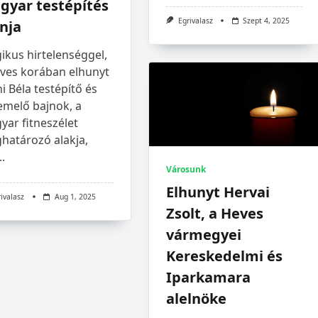
gyar testépítés
Egrivalasz
Szept 4, 2025
nja
ikus hirtelenséggel,
éves korában elhunyt
i Béla testépítő és
emelő bajnok, a
yar fitneszélet
határozó alakja,
..
Városunk
Elhunyt Hervai
rivalasz
Aug 1, 2025
Zsolt, a Heves
vármegyei
Kereskedelmi és
Iparkamara
alelnöke