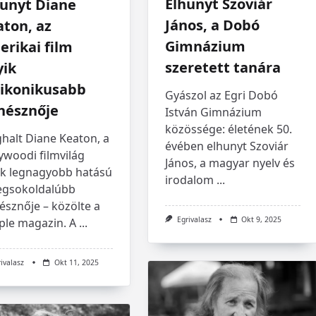
Elhunyt Szoviár
hunyt Diane
János, a Dobó
ton, az
Gimnázium
rikai film
szeretett tanára
yik
gikonikusabb
Gyászol az Egri Dobó
nésznője
István Gimnázium
közössége: életének 50.
halt Diane Keaton, a
évében elhunyt Szoviár
ywoodi filmvilág
János, a magyar nyelv és
ik legnagyobb hatású
irodalom
...
legsokoldalúbb
észnője – közölte a
Egrivalasz
Okt 9, 2025
ple magazin. A
...
rivalasz
Okt 11, 2025