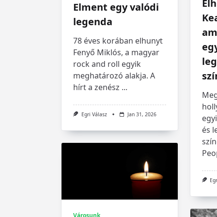
El
Elment egy valódi
Kea
legenda
ame
78 éves korában elhunyt
eg
Fenyő Miklós, a magyar
le
rock and roll egyik
szí
meghatározó alakja. A
hírt a zenész
...
Meg
holl
Egri Válasz
Jan 31, 2026
egy
és 
szín
Peo
Eg
Városunk