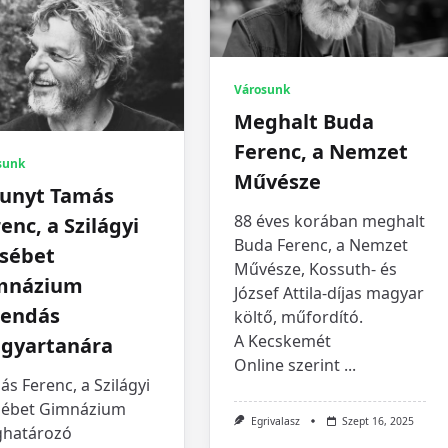
Városunk
Meghalt Buda
Ferenc, a Nemzet
sunk
Művésze
hunyt Tamás
88 éves korában meghalt
enc, a Szilágyi
Buda Ferenc, a Nemzet
zsébet
Művésze, Kossuth- és
mnázium
József Attila-díjas magyar
gendás
költő, műfordító.
A Kecskemét
gyartanára
Online szerint
...
s Ferenc, a Szilágyi
sébet Gimnázium
Egrivalasz
Szept 16, 2025
határozó