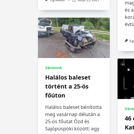
Egrivalasz
Szept 23, 2025
mag
és a
kor
évti
Eg
Városunk
Halálos baleset
történt a 25-ös
főúton
Halálos baleset bénította
Váro
meg vasárnap délután a
46
25-ös főutat Ózd és
Kat
Sajópüspöki között: egy