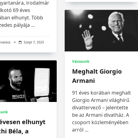
yartanára, irodalmár
lkotó 69 éves
ában elhunyt. Több
zedes pályája
...
rivalasz
Szept 7, 2025
Városunk
Meghalt Giorgio
Armani
91 éves korában meghalt
Giorgio Armani világhírű
divattervező – jelentette
sunk
be az Armani divatház. A
 évesen elhunyt
csoport közleményében
arról
...
hi Béla, a