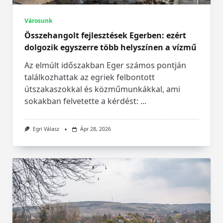
Városunk
Összehangolt fejlesztések Egerben: ezért
dolgozik egyszerre több helyszínen a vízmű
Az elmúlt időszakban Eger számos pontján
találkozhattak az egriek felbontott
útszakaszokkal és közműmunkákkal, ami
sokakban felvetette a kérdést:
...
Egri Válasz
Ápr 28, 2026