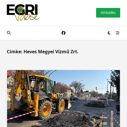
Skip
to
Hírküldés
content
Címke:
Heves Megyei Vízmű Zrt.