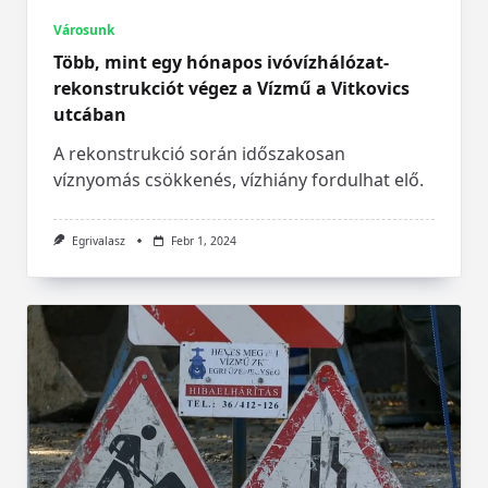
Városunk
Több, mint egy hónapos ivóvízhálózat-
rekonstrukciót végez a Vízmű a Vitkovics
utcában
A rekonstrukció során időszakosan
víznyomás csökkenés, vízhiány fordulhat elő.
Egrivalasz
Febr 1, 2024