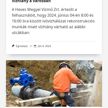
Vízhiány a városban
A Heves Megyei Vízmű Zrt. értesíti a
felhasználóit, hogy 2024. június 04-én 8:00 és
16:00 óra között ivóvízhálózat rekonstrukciós
munkák miatt vízhiány várható az alábbi
utcákban:
Egrivalasz
Jún 4, 2024