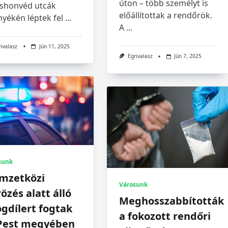
úton – több személyt is
eshonvéd utcák
előállítottak a rendőrök.
yékén léptek fel
...
A
...
rivalasz
Jún 11, 2025
Egrivalasz
Jún 7, 2025
sunk
mzetközi
Városunk
özés alatt álló
Meghosszabbították
gdílert fogtak
a fokozott rendőri
 Pest megyében