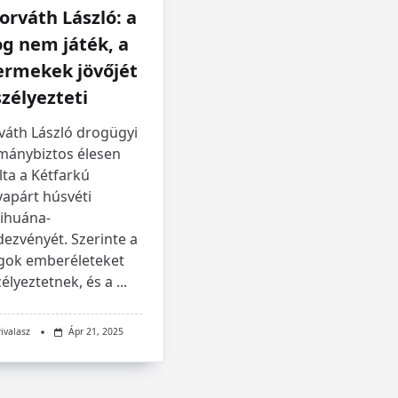
orváth László: a
g nem játék, a
ermekek jövőjét
zélyezteti
váth László drogügyi
mánybiztos élesen
lta a Kétfarkú
yapárt húsvéti
ihuána-
ezvényét. Szerinte a
gok emberéleteket
élyeztetnek, és a
...
rivalasz
Ápr 21, 2025