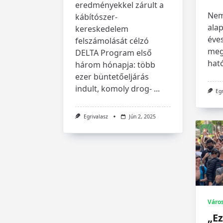
eredményekkel zárult a
Nem
kábítószer-
alap
kereskedelem
éves
felszámolását célzó
meg
DELTA Program első
hat
három hónapja: több
ezer büntetőeljárás
indult, komoly drog-
...
Eg
Egrivalasz
Jún 2, 2025
Váro
„Ez