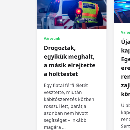
Váro
Városunk
Úja
Drogoztak,
kap
egyikük meghalt,
Eg
a másik elrejtette
er
a holttestet
ren
zaj
Egy fiatal férfi életét
vesztette, miután
kö
kábítószerezés közben
Úja
rosszul lett, barátja
kapc
azonban nem hívott
rend
segítséget – inkább
Ser
magára
...