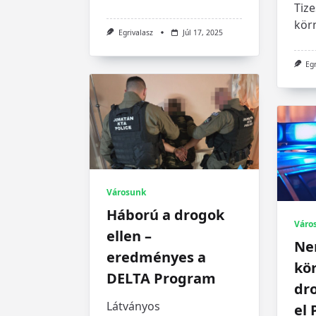
Tiz
körn
Egrivalasz
Júl 17, 2025
Eg
Városunk
Háború a drogok
Váro
ellen –
Ne
eredményes a
kör
DELTA Program
dro
Látványos
el