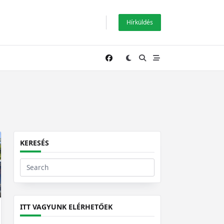
Hírküldés
KERESÉS
Search
for:
ITT VAGYUNK ELÉRHETŐEK