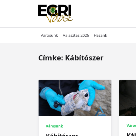
Skip
to
content
Városunk
Választás 2026
Hazánk
Címke:
Kábítószer
Váro
Városunk
Káb
Kábítószer-