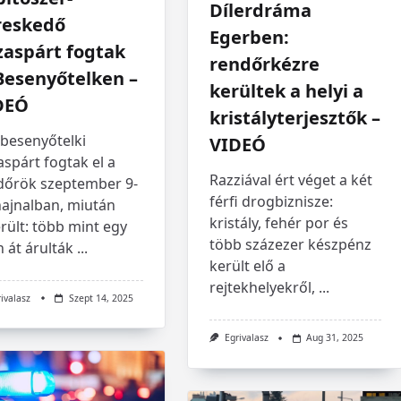
Dílerdráma
reskedő
Egerben:
zaspárt fogtak
rendőrkézre
Besenyőtelken –
kerültek a helyi a
DEÓ
kristályterjesztők –
 besenyőtelki
VIDEÓ
spárt fogtak el a
Razziával ért véget a két
dőrök szeptember 9-
férfi drogbiznisze:
hajnalban, miután
kristály, fehér por és
rült: több mint egy
több százezer készpénz
 át árulták
...
került elő a
rejtekhelyekről,
...
rivalasz
Szept 14, 2025
Egrivalasz
Aug 31, 2025