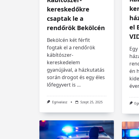
ke
kereskedőkre
há
csaptak le a
el 
rendőrök Bekölcén
VI
Bekölcén két férfit
fogtak el a rendőrök
Egy
kábítószer-
háza
kereskedelem
ren
gyanújával, a házkutatás
én 
során drogot és egy éles
kide
lőfegyvert is
...
éven
Egrivalasz
Szept 25, 2025
Eg