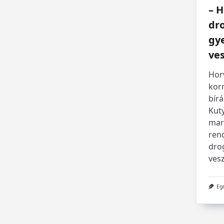
– H
dro
gy
ves
Hor
kor
bírá
Kut
mar
rend
dro
vesz
Eg