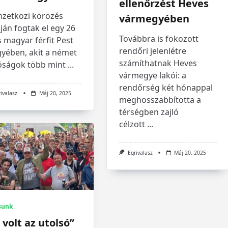
ellenőrzést Heves
zetközi körözés
vármegyében
ján fogtak el egy 26
Továbbra is fokozott
 magyar férfit Pest
rendőri jelenlétre
yében, akit a német
számíthatnak Heves
óságok több mint
...
vármegye lakói: a
rendőrség két hónappal
rivalasz
Máj 20, 2025
meghosszabbította a
térségben zajló
célzott
...
Egrivalasz
Máj 20, 2025
sunk
 volt az utolsó”