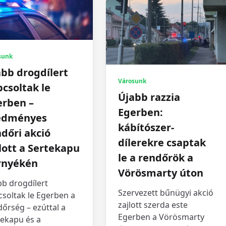
sunk
bb drogdílert
Városunk
csoltak le
Újabb razzia
erben –
Egerben:
edményes
kábítószer-
dőri akció
dílerekre csaptak
lott a Sertekapu
le a rendőrök a
rnyékén
Vörösmarty úton
bb drogdílert
Szervezett bűnügyi akció
soltak le Egerben a
zajlott szerda este
őrség – ezúttal a
Egerben a Vörösmarty
tekapu és a