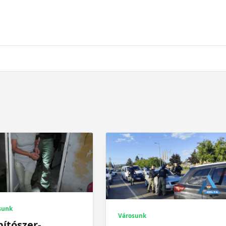
sunk
Városunk
ítószer-