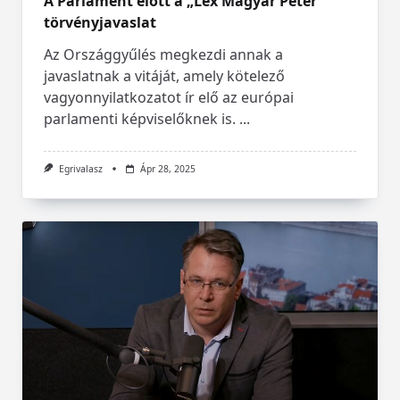
A Parlament előtt a „Lex Magyar Péter”
törvényjavaslat
Az Országgyűlés megkezdi annak a
javaslatnak a vitáját, amely kötelező
vagyonnyilatkozatot ír elő az európai
parlamenti képviselőknek is.
...
Egrivalasz
Ápr 28, 2025