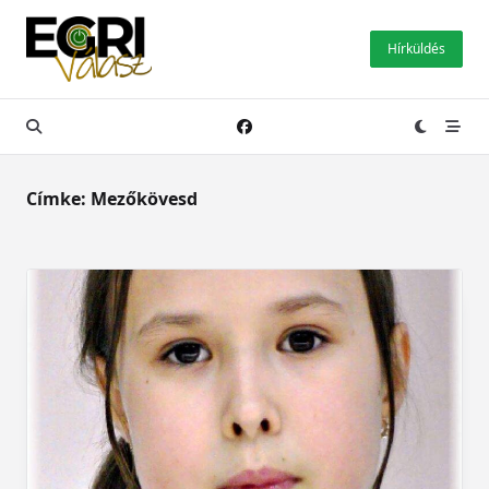
Skip
to
Hírküldés
content
Címke:
Mezőkövesd