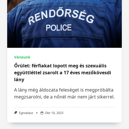
Városunk
Őrület: férfiakat lopott meg és szexuális
együttléttel zsarolt a 17 éves mezőkövesdi
lány
A lány még áldozata feleséget is megpróbálta
megzsarolni, de a nőnél már nem járt sikerrel.
Egrivalasz
Okt 10, 2023