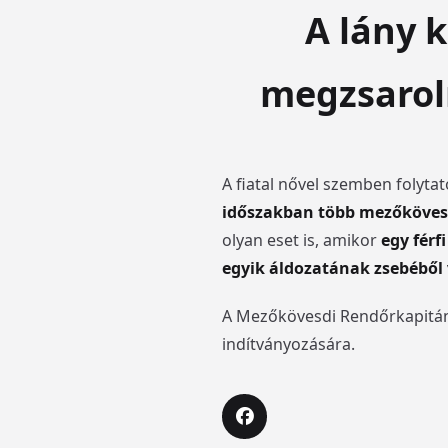
A lány 
megzsaroln
A fiatal nővel szemben folyta
időszakban több mezőkövesd
olyan eset is, amikor
egy férf
egyik áldozatának zsebéből 
A Mezőkövesdi Rendőrkapitánys
indítványozására.