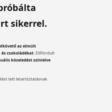
próbálta
t sikerrel.
elkövető az elmúlt
 és csokoládékat
. Előfordult
uális közeledést színlelve
ést tett letartóztatásnak