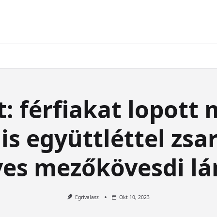
: férfiakat lopott
is együttléttel zsar
ves mezőkövesdi lá
Egrivalasz
Okt 10, 2023