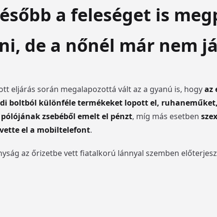
később a feleséget is meg
i, de a nőnél már nem jár
tott eljárás során megalapozottá vált az a gyanú is, hogy
az 
i boltból különféle termékeket lopott el, ruhaneműket,
i pólójának zsebéből emelt el pénzt
, míg más esetben
szex
vette el a mobiltelefont
.
ág az őrizetbe vett fiatalkorú lánnyal szemben előterjeszt