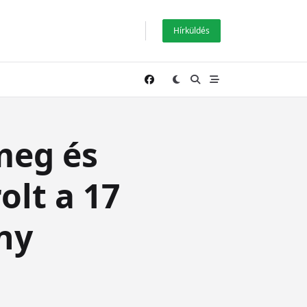
Hírküldés
 meg és
olt a 17
ny