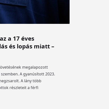
az a 17 éves
ás és lopás miatt –
elkövetésének megalapozott
l szemben. A gyanúsított 2023.
megzsarolt. A lány több
tok részleteit a férfi