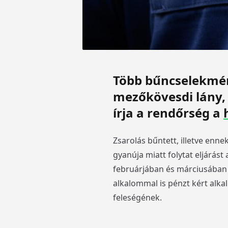
Több bűncselekmén
mezőkövesdi lány, 
írja a rendőrség a
Zsarolás bűntett, illetve enn
gyanúja miatt folytat eljárás
februárjában és márciusában s
alkalommal is pénzt kért alkal
feleségének.