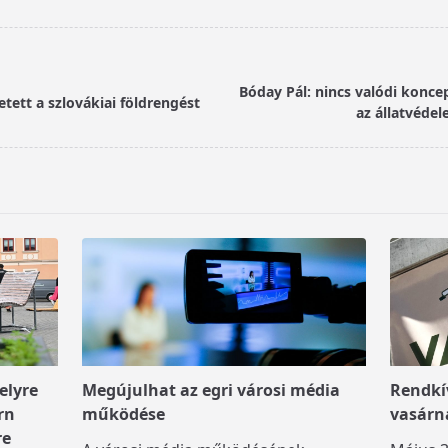
Bóday Pál: nincs valódi koncep
etett a szlovákiai földrengést
az állatvéde
elyre
Megújulhat az egri városi média
Rendkív
rn
működése
vasárn
re