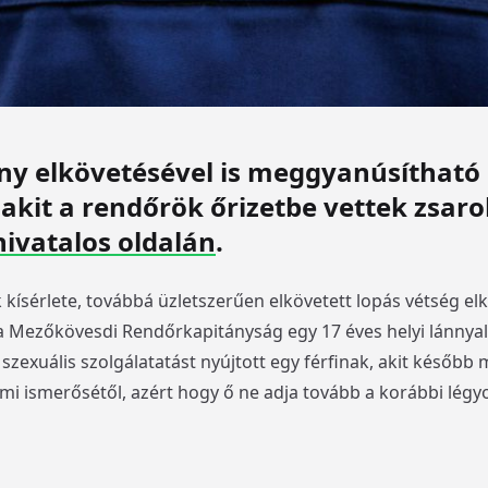
y elkövetésével is meggyanúsítható 
akit a rendőrök őrizetbe vettek zsarol
hivatalos oldalán
.
ek kísérlete, továbbá üzletszerűen elkövetett lopás vétség 
t a Mezőkövesdi Rendőrkapitányság egy 17 éves helyi lánnya
zexuális szolgálatatást nyújtott egy férfinak, akit később 
mi ismerősétől, azért hogy ő ne adja tovább a korábbi légyot