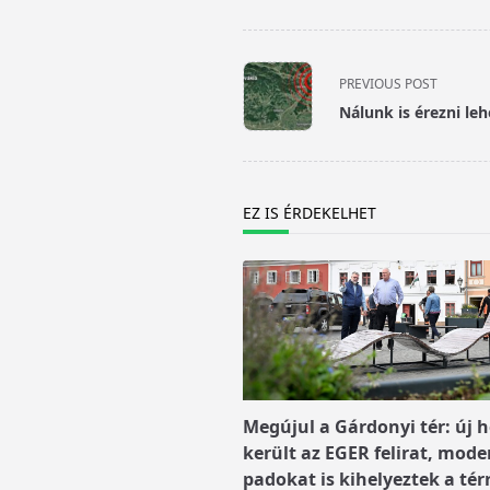
<span
PREVIOUS POST
class="nav-
Nálunk is érezni leh
subtitle
screen-
reader-
text">Page</span>
EZ IS ÉRDEKELHET
Megújul a Gárdonyi tér: új h
került az EGER felirat, mode
padokat is kihelyeztek a tér