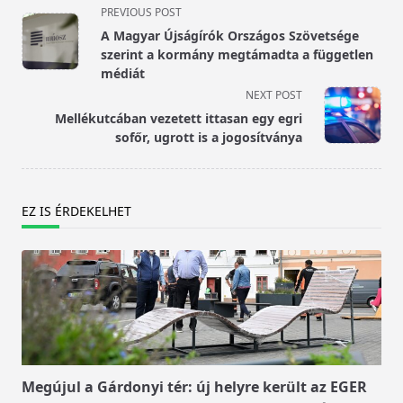
<span
PREVIOUS POST
class="nav-
A Magyar Újságírók Országos Szövetsége
subtitle
szerint a kormány megtámadta a független
screen-
médiát
reader-
NEXT POST
text">Page</span>
Mellékutcában vezetett ittasan egy egri
sofőr, ugrott is a jogosítványa
EZ IS ÉRDEKELHET
Megújul a Gárdonyi tér: új helyre került az EGER