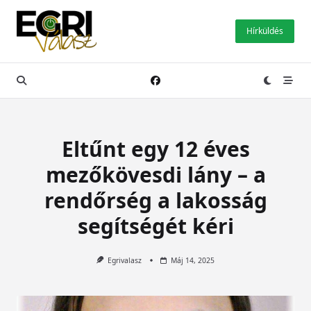
Skip
to
Hírküldés
content
Eltűnt egy 12 éves
mezőkövesdi lány – a
rendőrség a lakosság
segítségét kéri
Egrivalasz
Máj 14, 2025