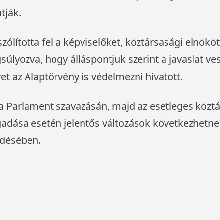
tják.
szólította fel a képviselőket, köztársasági elnök
úlyozva, hogy álláspontjuk szerint a javaslat ves
t az Alaptörvény is védelmezni hivatott.
a Parlament szavazásán, majd az esetleges köztá
gadása esetén jelentős változások következhetnek 
désében.