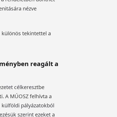
enitására nézve
 különös tekintettel a
eményben reagált a
ezetet célkeresztbe
ti. A MÚOSZ felhívta a
 külföldi pályázatokból
zésük szerint ezeket a