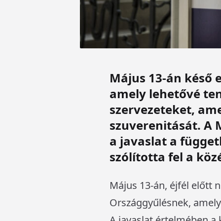
Május 13-án késő e
amely lehetővé ten
szervezeteket, am
szuverenitását. A
a javaslat a függet
szólította fel a köz
Május 13-án, éjfél előtt 
Országgyűlésnek, amely 
A javaslat értelmében a