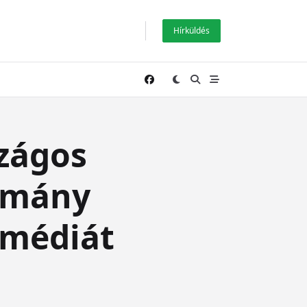
Hírküldés
zágos
ormány
 médiát