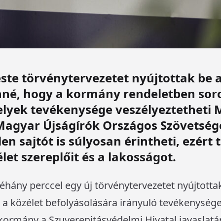
ste törvénytervezetet nyújtottak be
né, hogy a kormány rendeletben sorol
elyek tevékenysége veszélyeztetheti
 Magyar Újságírók Országos Szövetség
len sajtót is súlyosan érintheti, ezért 
élet szereplőit és a lakosságot.
néhány perccel egy új törvénytervezetet nyújtotta
a közélet befolyásolására irányuló tevékenysége
 kormány a Szuverenitásvédelmi Hivatal javaslat