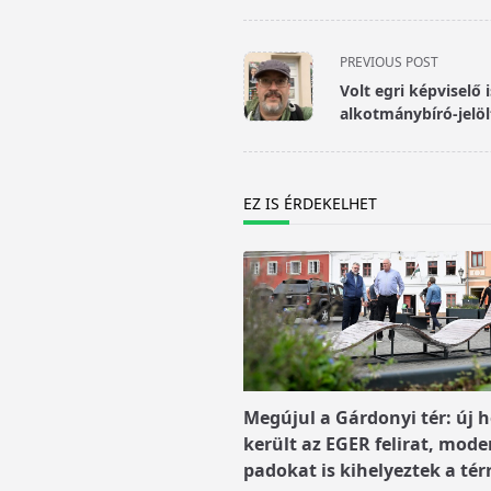
<span
PREVIOUS POST
class="nav-
Volt egri képviselő 
subtitle
alkotmánybíró-jelöl
screen-
reader-
text">Page</span>
EZ IS ÉRDEKELHET
Megújul a Gárdonyi tér: új h
került az EGER felirat, mode
padokat is kihelyeztek a tér