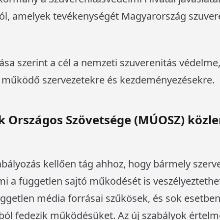
áról, amelyek tevékenységét Magyarország szuver
ása szerint a cél a nemzeti szuverenitás védelme,
ól működő szervezetekre és kezdeményezésekre.
k Országos Szövetsége (MÚOSZ) közl
abályozás kellően tág ahhoz, hogy bármely szerv
mi a független sajtó működését is veszélyeztethe
üggetlen média forrásai szűkösek, és sok esetben
 fedezik működésüket. Az új szabályok értelme