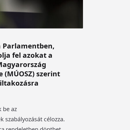
 a Parlamentben,
ja fel azokat a
 Magyarország
e (MÚOSZ) szerint
tiltakozásra
k be az
k szabályozását célozza.
ára rendeletben dönthet