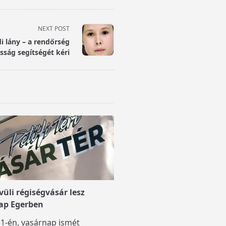
NEXT POST
i lány – a rendőrség
sság segítségét kéri
üli régiségvásár lesz
ap Egerben
1-én, vasárnap ismét