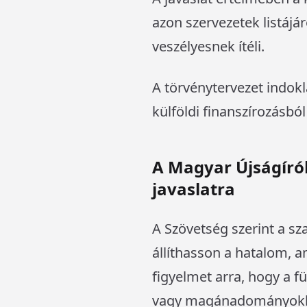
azon szervezetek listáj
veszélyesnek ítéli.
A törvénytervezet indokl
külföldi finanszírozásb
A Magyar Újságíró
javaslatra
A Szövetség szerint a sz
állíthasson a hatalom, a
figyelmet arra, hogy a f
vagy magánadományokból