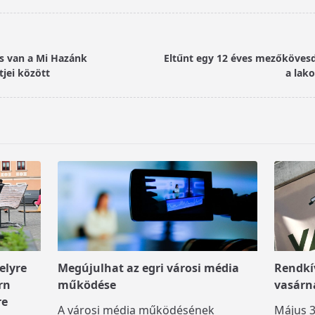
is van a Mi Hazánk
Eltűnt egy 12 éves mezőkövesd
tjei között
a lako
elyre
Megújulhat az egri városi média
Rendkív
rn
működése
vasárn
re
A városi média működésének
Május 3