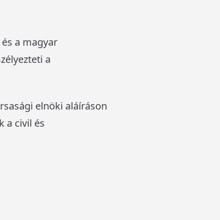
öt és a magyar
zélyezteti a
rsasági elnöki aláíráson
a civil és