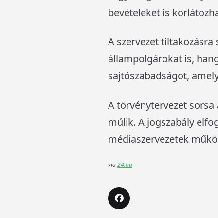
bevételeket is korlátozha
A szervezet tiltakozásra 
állampolgárokat is, hangs
sajtószabadságot, amelye
A törvénytervezet sorsa 
múlik. A jogszabály elfo
médiaszervezetek műkö
via
24.hu