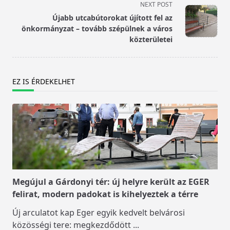
screen-
NEXT POST
reader-
Újabb utcabútorokat újított fel az
text">Page</span>
önkormányzat – tovább szépülnek a város
közterületei
EZ IS ÉRDEKELHET
Megújul a Gárdonyi tér: új helyre került az EGER
felirat, modern padokat is kihelyeztek a térre
Új arculatot kap Eger egyik kedvelt belvárosi
közösségi tere: megkezdődött
...