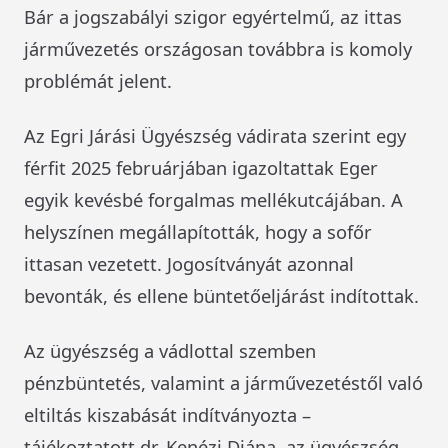
Bár a jogszabályi szigor egyértelmű, az ittas
járművezetés országosan továbbra is komoly
problémát jelent.
Az Egri Járási Ügyészség vádirata szerint egy
férfit 2025 februárjában igazoltattak Eger
egyik kevésbé forgalmas mellékutcájában. A
helyszínen megállapították, hogy a sofőr
ittasan vezetett. Jogosítványát azonnal
bevonták, és ellene büntetőeljárást indítottak.
Az ügyészség a vádlottal szemben
pénzbüntetés, valamint a járművezetéstől való
eltiltás kiszabását indítványozta –
tájékoztatott dr. Kenézi Diána, az ügyészség