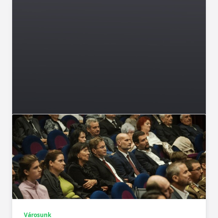
Városunk
Szűk körben, csendesen emlékeztek
Felnémeten és a Bervában ’56 hőseire
Kisebb, meghittebb de annál szebb
megemlékezés volt.
Városunk