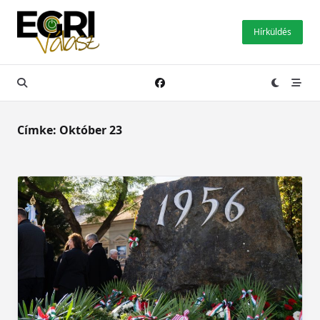
Skip
to
Hírküldés
content
Címke:
Október 23