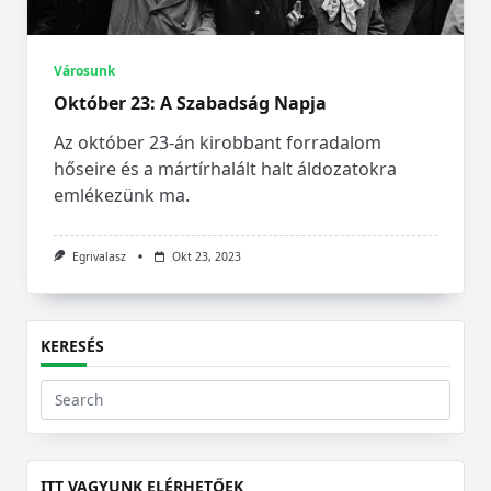
Városunk
Október 23: A Szabadság Napja
Az október 23-án kirobbant forradalom
hőseire és a mártírhalált halt áldozatokra
emlékezünk ma.
Egrivalasz
Okt 23, 2023
KERESÉS
Search
for:
ITT VAGYUNK ELÉRHETŐEK