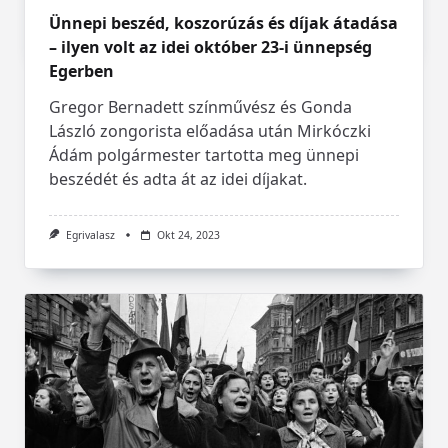
Ünnepi beszéd, koszorúzás és díjak átadása
Egrivalasz
Okt 24, 2023
– ilyen volt az idei október 23-i ünnepség
Egerben
Gregor Bernadett színművész és Gonda
László zongorista előadása után Mirkóczki
Ádám polgármester tartotta meg ünnepi
beszédét és adta át az idei díjakat.
Egrivalasz
Okt 24, 2023