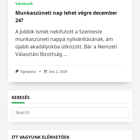
Városunk
Munkaszüneti nap lehet végre december
24?
A Jobbik ismét nekifutott a Szenteste
munkaszüneti nappá nyilvánításának, ám
újabb akadályokba ütközött. Bár a Nemzeti
Választási Bizottság
...
Egrivalasz
Dec 2, 2024
KERESÉS
Search
for:
ITT VAGYUNK ELÉRHETŐEK