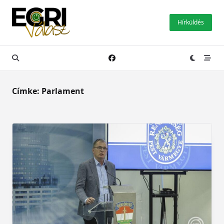
Skip
to
Hírküldés
content
Címke:
Parlament