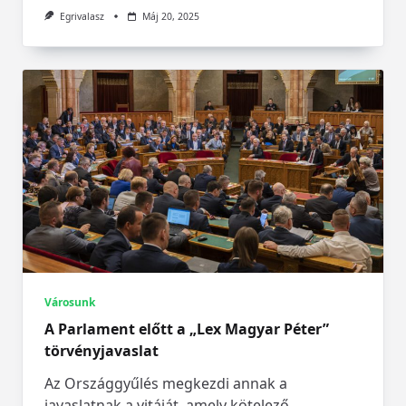
Egrivalasz
Máj 20, 2025
Városunk
A Parlament előtt a „Lex Magyar Péter”
törvényjavaslat
Az Országgyűlés megkezdi annak a
javaslatnak a vitáját, amely kötelező