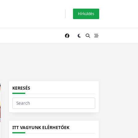
Hírküldés
KERESÉS
Search
for:
ITT VAGYUNK ELÉRHETŐEK