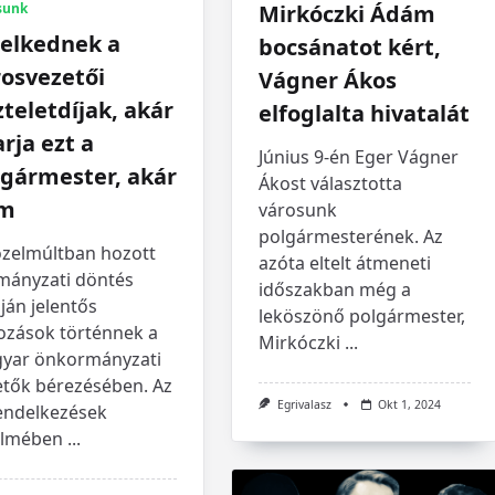
sunk
Mirkóczki Ádám
elkednek a
bocsánatot kért,
rosvezetői
Vágner Ákos
zteletdíjak, akár
elfoglalta hivatalát
rja ezt a
Június 9-én Eger Vágner
lgármester, akár
Ákost választotta
m
városunk
polgármesterének. Az
özelmúltban hozott
azóta eltelt átmeneti
mányzati döntés
időszakban még a
ján jelentős
leköszönő polgármester,
tozások történnek a
Mirkóczki
...
yar önkormányzati
etők bérezésében. Az
Egrivalasz
Okt 1, 2024
rendelkezések
elmében
...