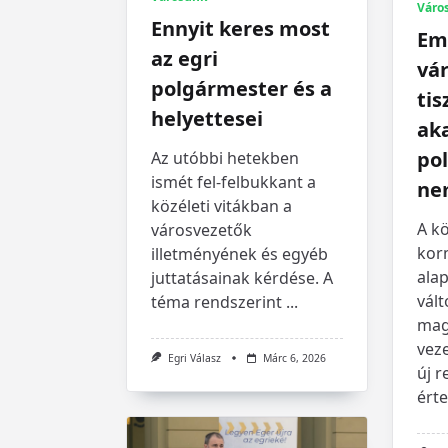
Váro
Ennyit keres most
Em
az egri
vá
polgármester és a
tis
helyettesei
aka
po
Az utóbbi hetekben
ismét fel-felbukkant a
ne
közéleti vitákban a
A k
városvezetők
kor
illetményének és egyéb
alap
juttatásainak kérdése. A
vál
téma rendszerint
...
mag
vez
Egri Válasz
Márc 6, 2026
új 
ért