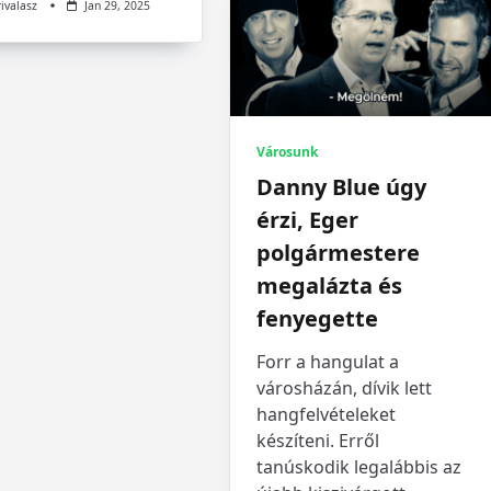
rivalasz
Jan 29, 2025
Városunk
Danny Blue úgy
érzi, Eger
polgármestere
megalázta és
fenyegette
Forr a hangulat a
városházán, dívik lett
hangfelvételeket
készíteni. Erről
tanúskodik legalábbis az