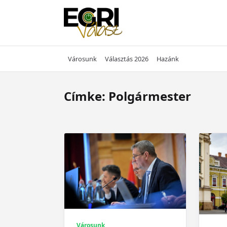
Skip
to
content
Városunk
Választás 2026
Hazánk
Címke:
Polgármester
Városunk