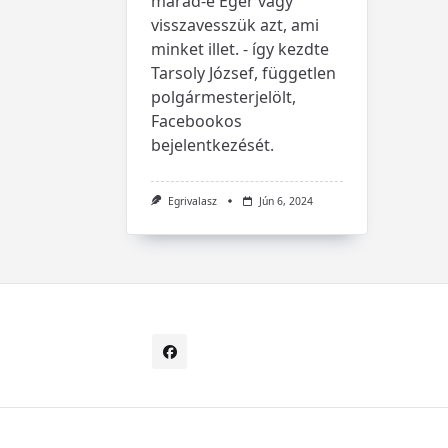
marad-e Eger vagy
visszavesszük azt, ami
minket illet. - így kezdte
Tarsoly József, független
polgármesterjelölt,
Facebookos
bejelentkezését.
Egrivalasz
Jún 6, 2024