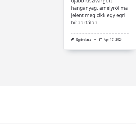
újabb kiszivárgott
hanganyag, amelyről ma
jelent meg cikk egy egri
hírportálon.
Egrivalasz
Ápr 17, 2024