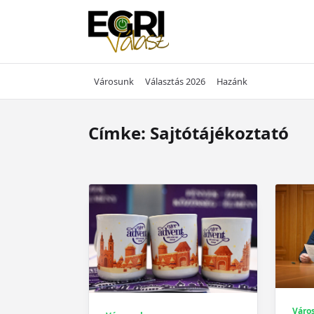
Skip
to
content
Városunk
Választás 2026
Hazánk
Címke:
Sajtótájékoztató
Váro