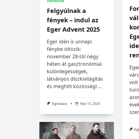
Városunk
Fo
Felgyúlnak a
vál
fények – indul az
ko
Eger Advent 2025
Ege
Eger idén is ünnepi
id
fénybe öltözik:
re
november 28-tól négy
héten át gasztronómiai
Ege
különlegességek,
váro
látványos díszkivilágítás
volt
és meghitt közösségi
...
turi
azo
éve
Egrivalasz
Nov 13, 2025
szer
Eg