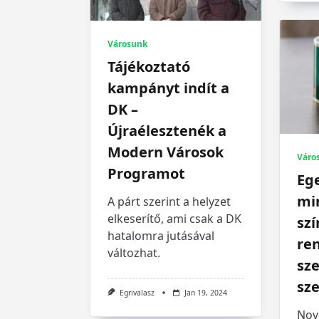
Városunk
Tájékoztató
kampányt indít a
DK –
Újraélesztenék a
Modern Városok
Váro
Programot
Eg
mi
A párt szerint a helyzet
elkeserítő, ami csak a DK
sz
hatalomra jutásával
re
változhat.
sz
sz
Egrivalasz
Jan 19, 2024
Nov