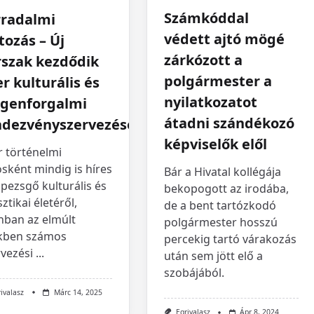
Számkóddal
rradalmi
védett ajtó mögé
tozás – Új
zárkózott a
rszak kezdődik
polgármester a
r kulturális és
nyilatkozatot
egenforgalmi
átadni szándékozó
ndezvényszervezésében
képviselők elől
r történelmi
sként mindig is híres
Bár a Hivatal kollégája
 pezsgő kulturális és
bekopogott az irodába,
sztikai életéről,
de a bent tartózkodó
nban az elmúlt
polgármester hosszú
kben számos
percekig tartó várakozás
vezési
...
után sem jött elő a
szobájából.
rivalasz
Márc 14, 2025
Egrivalasz
Ápr 8, 2024