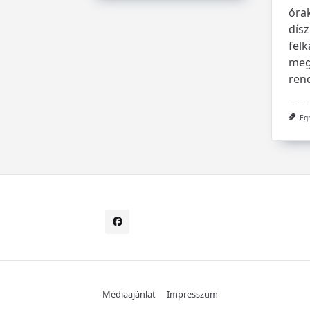
óra
dísz
felk
meg
ren
Eg
Médiaajánlat
Impresszum