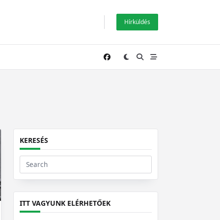
Hírküldés
KERESÉS
Search
for:
ITT VAGYUNK ELÉRHETŐEK