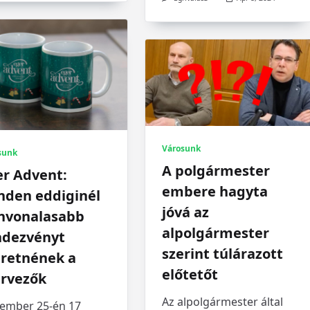
Városunk
sunk
A polgármester
er Advent:
embere hagyta
nden eddiginél
jóvá az
ínvonalasabb
alpolgármester
ndezvényt
szerint túlárazott
eretnének a
előtetőt
ervezők
Az alpolgármester által
ember 25-én 17