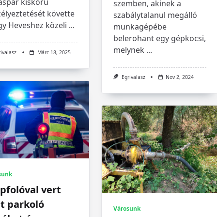
aspár kiskorú
szemben, akinek a
élyeztetését követte
szabálytalanul megálló
gy Heveshez közeli
...
munkagépébe
belerohant egy gépkocsi,
melynek
...
rivalasz
Márc 18, 2025
Egrivalasz
Nov 2, 2024
sunk
pfolóval vert
t parkoló
Városunk