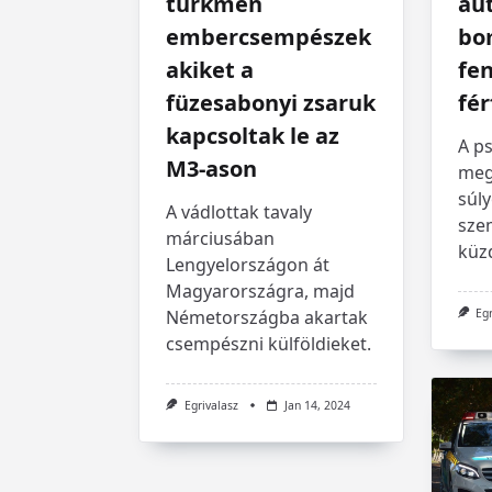
türkmén
au
embercsempészek
bo
akiket a
fe
füzesabonyi zsaruk
fér
kapcsoltak le az
A ps
M3-ason
megá
súl
A vádlottak tavaly
sze
márciusában
küzd
Lengyelországon át
Magyarországra, majd
Németországba akartak
Eg
csempészni külföldieket.
Egrivalasz
Jan 14, 2024