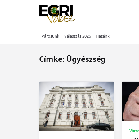
Skip
to
content
Városunk
Választás 2026
Hazánk
Címke:
Ügyészség
Váro