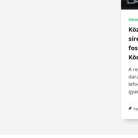
Váro
Köz
sí
fos
Kö
A r
dar
lefo
gyan
Eg