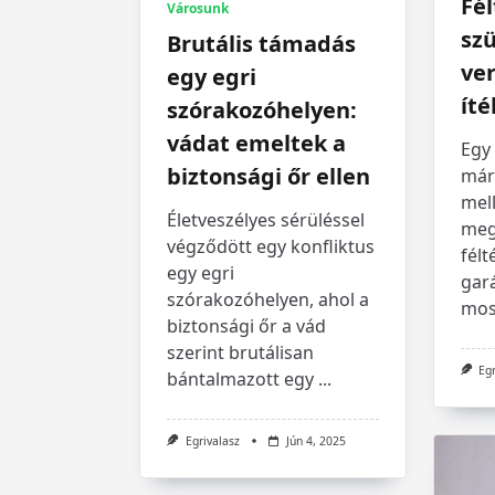
Fé
Városunk
szü
Brutális támadás
ve
egy egri
íté
szórakozóhelyen:
vádat emeltek a
Egy 
biztonsági őr ellen
már
mell
Életveszélyes sérüléssel
meg
végződött egy konfliktus
félt
egy egri
gar
szórakozóhelyen, ahol a
mos
biztonsági őr a vád
szerint brutálisan
Eg
bántalmazott egy
...
Egrivalasz
Jún 4, 2025