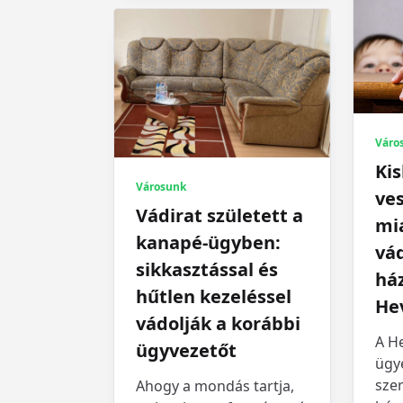
Váro
Ki
Városunk
ve
Vádirat született a
mi
kanapé-ügyben:
vá
sikkasztással és
ház
hűtlen kezeléssel
He
vádolják a korábbi
A H
ügyvezetőt
ügy
szer
Ahogy a mondás tartja,