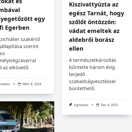
tókat és
Kiszivattyúzta az
mbával
egész Tarnát, hogy
nyegetőzött egy
szőlőt öntözzön:
fi Egerben
vádat emeltek az
aldebrői borász
zichiáter szakértő
llapítása szerint
ellen
yos
A természetkárosítás
mélyiségzavarral
bűntette három évig
 az elkövető.
terjedő
szabadságvesztéssel
rivalasz
Márc 8, 2024
büntethető.
Egrivalasz
Dec 4, 2023