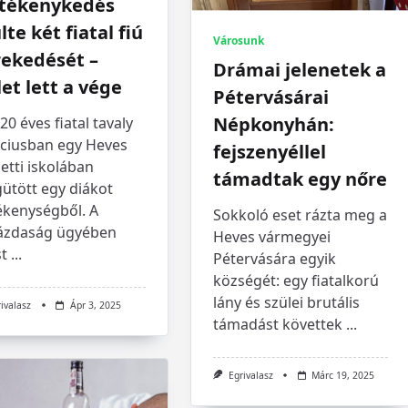
ltékenykedés
lte két fiatal fiú
Városunk
rekedését –
Drámai jelenetek a
let lett a vége
Pétervásárai
Népkonyhán:
20 éves fiatal tavaly
ciusban egy Heves
fejszenyéllel
etti iskolában
támadtak egy nőre
ütött egy diákot
ékenységből. A
Sokkoló eset rázta meg a
ázdaság ügyében
Heves vármegyei
t
...
Pétervására egyik
községét: egy fiatalkorú
lány és szülei brutális
rivalasz
Ápr 3, 2025
támadást követtek
...
Egrivalasz
Márc 19, 2025