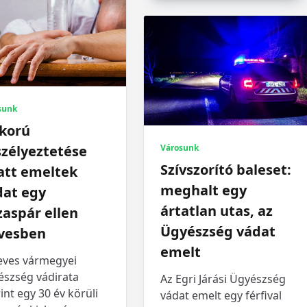
sunk
skorú
Városunk
szélyeztetése
Szívszorító baleset:
att emeltek
meghalt egy
dat egy
ártatlan utas, az
aspár ellen
Ügyészség vádat
vesben
emelt
eves vármegyei
észség vádirata
Az Egri Járási Ügyészség
int egy 30 év körüli
vádat emelt egy férfival