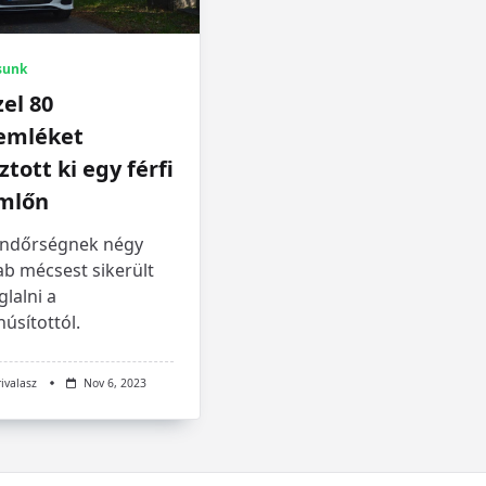
sunk
el 80
remléket
ztott ki egy férfi
mlőn
endőrségnek négy
ab mécsest sikerült
glalni a
úsítottól.
rivalasz
Nov 6, 2023