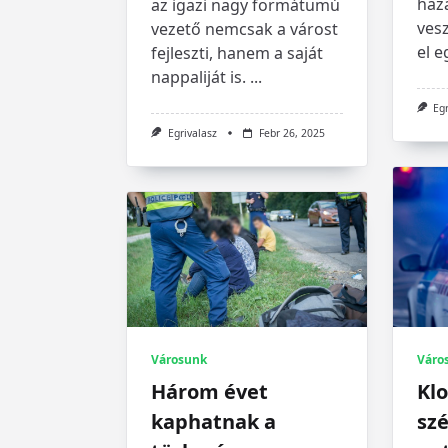
ház
az igazi nagy formátumú
vesz
vezető nemcsak a várost
el e
fejleszti, hanem a saját
nappaliját is.
...
Eg
Egrivalasz
Febr 26, 2025
Városunk
Váro
Három évet
Klo
kaphatnak a
szé