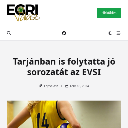
Skip
to
Hírküldés
content
Tarjánban is folytatta jó
sorozatát az EVSI
Egrivalasz
Febr 18, 2024