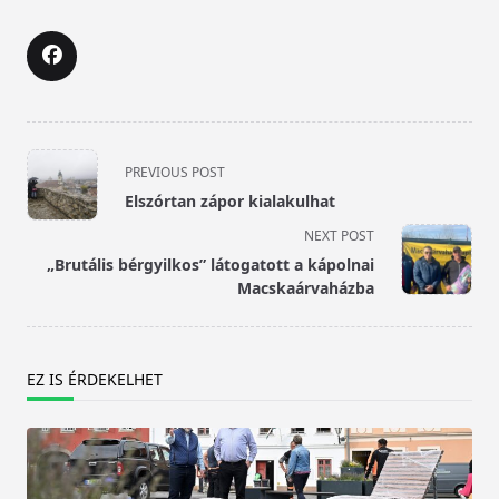
<span
PREVIOUS POST
class="nav-
Elszórtan zápor kialakulhat
subtitle
NEXT POST
screen-
„Brutális bérgyilkos” látogatott a kápolnai
reader-
Macskaárvaházba
text">Page</span>
EZ IS ÉRDEKELHET