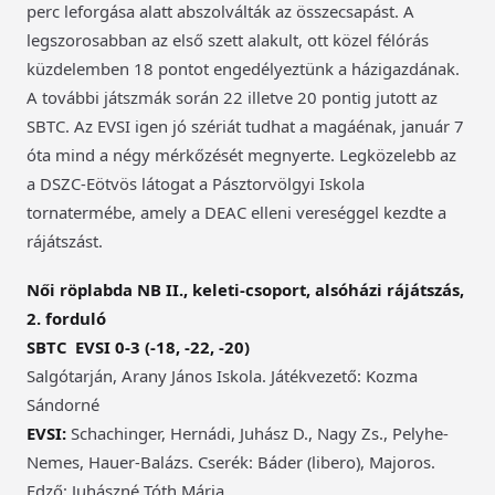
perc leforgása alatt abszolválták az összecsapást. A
legszorosabban az első szett alakult, ott közel félórás
küzdelemben 18 pontot engedélyeztünk a házigazdának.
A további játszmák során 22 illetve 20 pontig jutott az
SBTC. Az EVSI igen jó szériát tudhat a magáénak, január 7
óta mind a négy mérkőzését megnyerte. Legközelebb az
a DSZC-Eötvös látogat a Pásztorvölgyi Iskola
tornatermébe, amely a DEAC elleni vereséggel kezdte a
rájátszást.
Női röplabda NB II., keleti-csoport, alsóházi rájátszás,
2. forduló
SBTC  EVSI 0-3 (-18, -22, -20)
Salgótarján, Arany János Iskola. Játékvezető: Kozma
Sándorné
EVSI:
Schachinger, Hernádi, Juhász D., Nagy Zs., Pelyhe-
Nemes, Hauer-Balázs. Cserék: Báder (libero), Majoros.
Edző: Juhászné Tóth Mária.