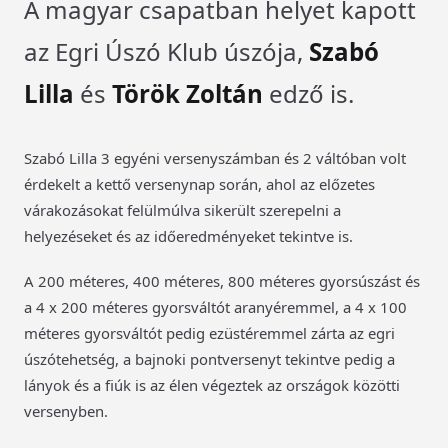
A magyar csapatban helyet kapott
az Egri Úszó Klub úszója,
Szabó
Lilla
és
Török Zoltán
edző is.
Szabó Lilla 3 egyéni versenyszámban és 2 váltóban volt
érdekelt a kettő versenynap során, ahol az előzetes
várakozásokat felülmúlva sikerült szerepelni a
helyezéseket és az időeredményeket tekintve is.
A 200 méteres, 400 méteres, 800 méteres gyorsúszást és
a 4 x 200 méteres gyorsváltót aranyéremmel, a 4 x 100
méteres gyorsváltót pedig ezüstéremmel zárta az egri
úszótehetség, a bajnoki pontversenyt tekintve pedig a
lányok és a fiúk is az élen végeztek az országok közötti
versenyben.