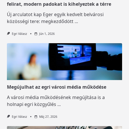
felirat, modern padokat is kihelyeztek a térre
Új arculatot kap Eger egyik kedvelt belvárosi
közösségi tere: megkezdődött
...
Egri Válasz
Jún 1, 2026
Megújulhat az egri városi média működése
A városi média működésének megújítása is a
holnapi egri közgyűlés
...
Egri Válasz
Máj 27, 2026