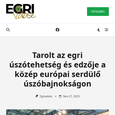
Skip
to
Hírküldés
content
Tarolt az egri
úszótehetség és edzője a
közép európai serdülő
úszóbajnokságon
Egrivalasz
Nov 27, 2023