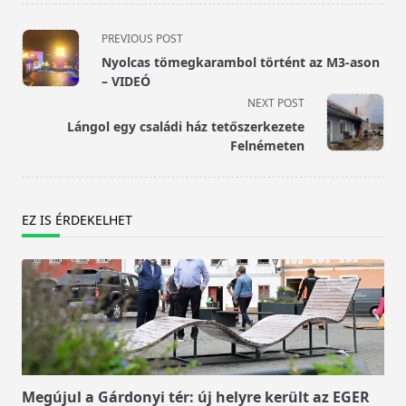
<span
PREVIOUS POST
class="nav-
Nyolcas tömegkarambol történt az M3-ason
subtitle
– VIDEÓ
screen-
NEXT POST
reader-
Lángol egy családi ház tetőszerkezete
text">Page</span>
Felnémeten
EZ IS ÉRDEKELHET
Megújul a Gárdonyi tér: új helyre került az EGER