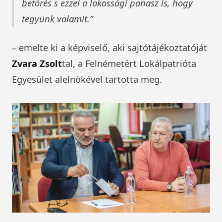
betörés s ezzel a lakossági panasz is, hogy
tegyünk valamit.
– emelte ki a képviselő, aki sajtótájékoztatóját
Zvara Zsolt
tal, a Felnémetért Lokálpatrióta
Egyesület alelnökével tartotta meg.