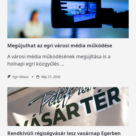
Megújulhat az egri városi média működése
A városi média működésének megújítása is a
holnapi egri közgyűlés
...
Egri Válasz
Máj 27, 2026
Rendkívüli régiségvásár lesz vasárnap Egerben