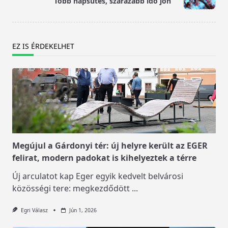
Több napsütés, szárazabb idő jön
text">Page</span>
EZ IS ÉRDEKELHET
Megújul a Gárdonyi tér: új helyre került az EGER
felirat, modern padokat is kihelyeztek a térre
Új arculatot kap Eger egyik kedvelt belvárosi
közösségi tere: megkezdődött
...
Egri Válasz
Jún 1, 2026