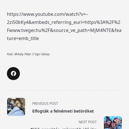
https://www.youtube.com/watch?v=–
2zi50kKy4&embeds_referring_euri=https%3A%2F%2
Fwww.tveger.hu%2F&source_ve_path=MjM4NTE&fea
ture=emb_title
Fotó: Mihály Péter // Egri Válasz
<span
PREVIOUS POST
class="nav-
Elfogták a felnémeti betörőket
subtitle
screen-
NEXT POST
reader-