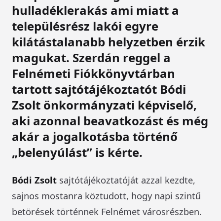
hulladéklerakás ami miatt a
településrész lakói egyre
kilátástalanabb helyzetben érzik
magukat. Szerdán reggel a
Felnémeti Fiókkönyvtárban
tartott sajtótájékoztatót Bódi
Zsolt önkormányzati képviselő,
aki azonnal beavatkozást és még
akár a jogalkotásba történő
„belenyúlást” is kérte.
Bódi Zsolt
sajtótájékoztatóját azzal kezdte,
sajnos mostanra köztudott, hogy napi szintű
betörések történnek Felnémet városrészben.