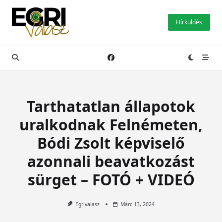
Skip
to
Hírküldés
content
Tarthatatlan állapotok
uralkodnak Felnémeten,
Bódi Zsolt képviselő
azonnali beavatkozást
sürget – FOTÓ + VIDEÓ
Egrivalasz
Márc 13, 2024