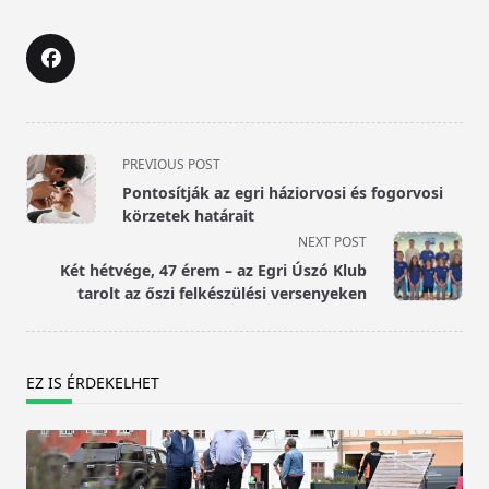
<span
PREVIOUS POST
class="nav-
Pontosítják az egri háziorvosi és fogorvosi
subtitle
körzetek határait
screen-
NEXT POST
reader-
Két hétvége, 47 érem – az Egri Úszó Klub
text">Page</span>
tarolt az őszi felkészülési versenyeken
EZ IS ÉRDEKELHET