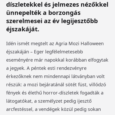
díszletekkel és jelmezes nézőkkel
ünnepelték a borzongás
szerelmesei az év legijesztőbb
éjszakáját.
Idén ismét megtelt az Agria Mozi Halloween
éjszakáján – Eger legfélelmetesebb
eseményére már napokkal korábban elfogytak
a jegyek. A péntek esti rendezvényre
érkezőknek nem mindennapi látványban volt
részük: a mozi bejáratánál sötét füst, villódzó
fények és élethű horror-díszletek fogadták a
látogatókat, a személyzet pedig ijesztő
arcfestéssel, a vendégek közül pedig sokan