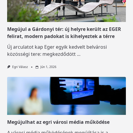
Megújul a Gárdonyi tér: új helyre került az EGER
felirat, modern padokat is kihelyeztek a térre
Új arculatot kap Eger egyik kedvelt belvárosi
közösségi tere: megkezdődött
...
Egri Válasz
Jún 1, 2026
Megújulhat az egri városi média működése
A városi média működésének megújítása is a