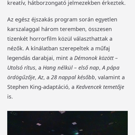
kreatív, hátborzongató jelmezekben érkeztek.
Az egész éjszakás program során egyetlen
karszalaggal három teremben, összesen
tizenkét horrorfilm közül választhattak a
nézők. A kínálatban szerepeltek a műfaj
legendás darabjai, mint a
Démonok között –
Utolsó rítus
, a
Hang nélkül – első nap
,
A pápa
ördögűzője
,
Az
, a
28 nappal később
, valamint a
Stephen King-adaptáció, a
Kedvencek temetője
is.