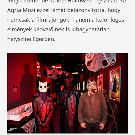
felejthetetlenné az idei Halloween-éjszakát. Az
Agria Mozi ezzel ismét bebizonyította, hogy
nemcsak a filmrajongók, hanem a különleges
élmények kedvelőinek is kihagyhatatlan
helyszíne Egerben.