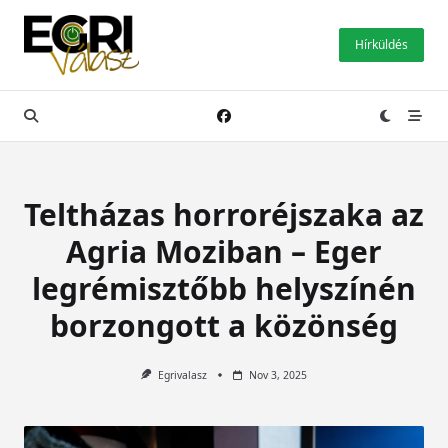
Skip
to
Hírküldés
content
Teltházas horroréjszaka az
Agria Moziban – Eger
legrémisztőbb helyszínén
borzongott a közönség
Egrivalasz
Nov 3, 2025