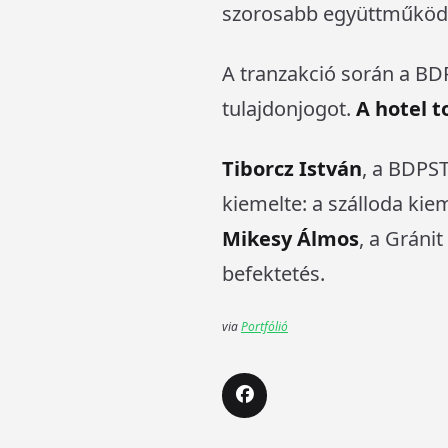
szorosabb együttműköd
A tranzakció során a BDP
tulajdonjogot.
A hotel 
Tiborcz István
, a BDPS
kiemelte: a szálloda kiem
Mikesy Álmos
, a Gránit
befektetés.
via
Portfólió