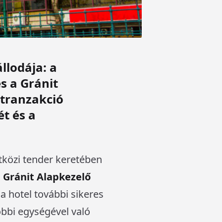
llodája: a
s a Gránit
tranzakció
ét és a
tközi tender keretében
a
Gránit Alapkezelő
a hotel további sikeres
bbi egységével való