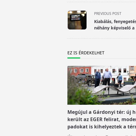
<span
PREVIOUS POST
class="nav-
Kiabálás, fenyegetés 
subtitle
néhány képviselő a 
screen-
reader-
text">Page</span>
EZ IS ÉRDEKELHET
Megújul a Gárdonyi tér: új h
került az EGER felirat, mode
padokat is kihelyeztek a tér