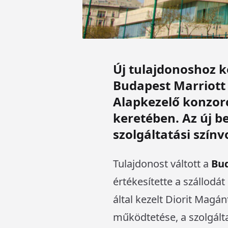
Új tulajdonoshoz k
Budapest Marriott 
Alapkezelő konzor
keretében. Az új be
szolgáltatási színv
Tulajdonost váltott a
Bud
értékesítette a szállodát
által kezelt Diorit Magá
működtetése, a szolgált