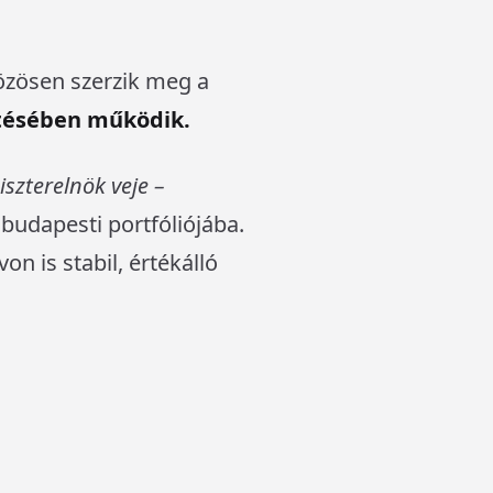
közösen szerzik meg a
etésében működik.
szterelnök veje –
 budapesti portfóliójába.
on is stabil, értékálló