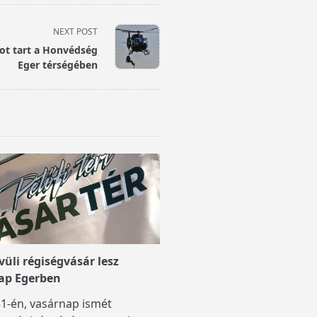
NEXT POST
tot tart a Honvédség
Eger térségében
üli régiségvásár lesz
ap Egerben
1-én, vasárnap ismét