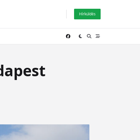
Hírküldés
udapest