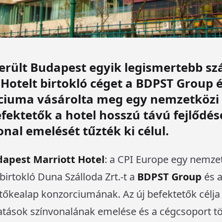
erült Budapest egyik legismertebb szá
Hotelt birtokló céget a BDPST Group é
ciuma vásárolta meg egy nemzetközi 
fektetők a hotel hosszú távú fejlődés
onal emelését tűzték ki célul.
apest Marriott Hotel
: a CPI Europe egy nemze
 birtokló Duna Szálloda Zrt.-t a
BDPST Group
és 
ntőkealap konzorciumának. Az új befektetők célja 
atások színvonalának emelése és a cégcsoport tö