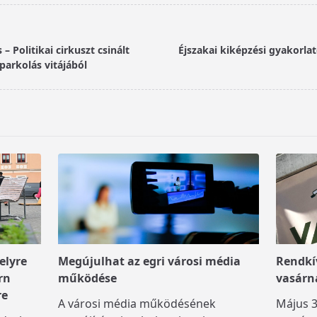
– Politikai cirkuszt csinált
Éjszakai kiképzési gyakorla
parkolás vitájából
elyre
Megújulhat az egri városi média
Rendkív
rn
működése
vasárn
re
A városi média működésének
Május 3