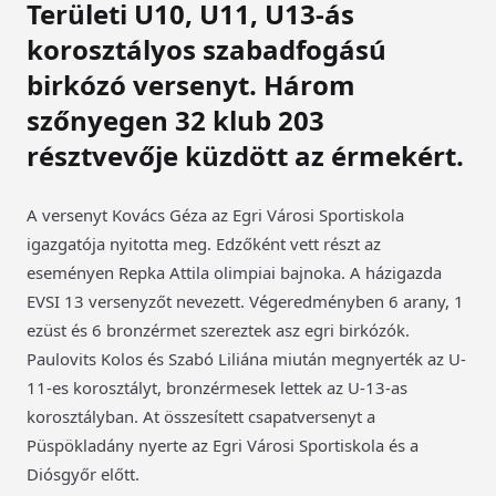
Területi U10, U11, U13-ás
korosztályos szabadfogású
birkózó versenyt. Három
szőnyegen 32 klub 203
résztvevője küzdött az érmekért.
A versenyt Kovács Géza az Egri Városi Sportiskola
igazgatója nyitotta meg. Edzőként vett részt az
eseményen Repka Attila olimpiai bajnoka. A házigazda
EVSI 13 versenyzőt nevezett. Végeredményben 6 arany, 1
ezüst és 6 bronzérmet szereztek asz egri birkózók.
Paulovits Kolos és Szabó Liliána miután megnyerték az U-
11-es korosztályt, bronzérmesek lettek az U-13-as
korosztályban. At összesített csapatversenyt a
Püspökladány nyerte az Egri Városi Sportiskola és a
Diósgyőr előtt.