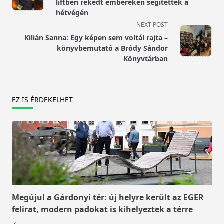
subtitle
liftben rekedt embereken segítettek a
screen-
hétvégén
reader-
NEXT POST
text">Page</span>
Kilián Sanna: Egy képen sem voltál rajta –
könyvbemutató a Bródy Sándor
Könyvtárban
EZ IS ÉRDEKELHET
Megújul a Gárdonyi tér: új helyre került az EGER
felirat, modern padokat is kihelyeztek a térre