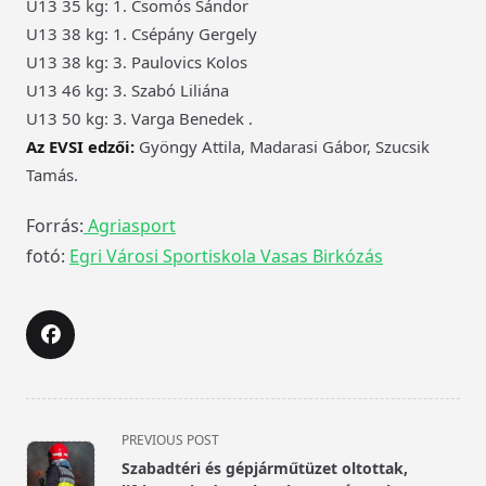
U13 35 kg: 1. Csomós Sándor
U13 38 kg: 1. Csépány Gergely
U13 38 kg: 3. Paulovics Kolos
U13 46 kg: 3. Szabó Liliána
U13 50 kg: 3. Varga Benedek .
Az EVSI edzői:
Gyöngy Attila, Madarasi Gábor, Szucsik
Tamás.
Forrás:
Agriasport
fotó:
Egri Városi Sportiskola Vasas Birkózás
<span
PREVIOUS POST
class="nav-
Szabadtéri és gépjárműtüzet oltottak,