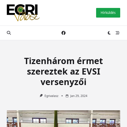
Skip
to
Hírküldés
content
Tizenhárom érmet
szereztek az EVSI
versenyzői
Egrivalasz
Jan 29, 2024