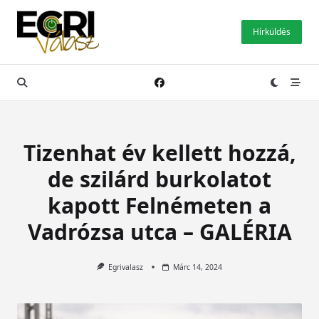
Skip
to
Hírküldés
content
Tizenhat év kellett hozzá,
de szilárd burkolatot
kapott Felnémeten a
Vadrózsa utca – GALÉRIA
Egrivalasz
Márc 14, 2024