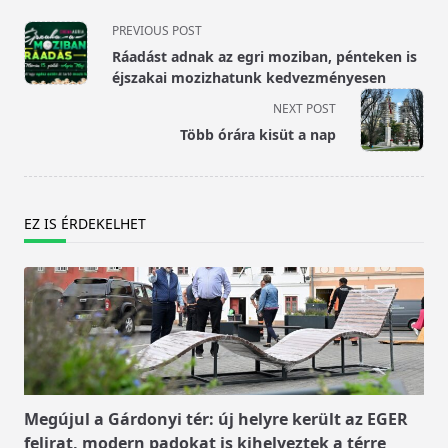
<span
PREVIOUS POST
class="nav-
Ráadást adnak az egri moziban, pénteken is
subtitle
éjszakai mozizhatunk kedvezményesen
screen-
NEXT POST
reader-
Több órára kisüt a nap
text">Page</span>
EZ IS ÉRDEKELHET
Megújul a Gárdonyi tér: új helyre került az EGER
felirat, modern padokat is kihelyeztek a térre