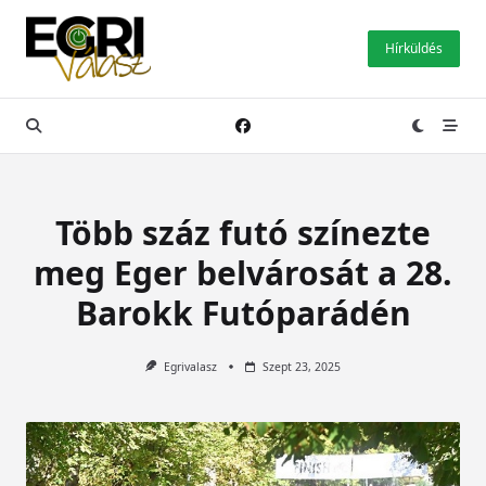
Skip
to
Hírküldés
content
Több száz futó színezte
meg Eger belvárosát a 28.
Barokk Futóparádén
Egrivalasz
Szept 23, 2025