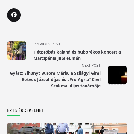
<span
PREVIOUS POST
class="nav-
Hétpróbás kaland és buborékos koncert a
subtitle
Marcipánia jubileumán
screen-
NEXT POST
reader-
Gyász: Elhunyt Burom Mária, a Szilágyi Gimi
text">Page</span>
Eötvös József-díjas és „Pro Agria” Civil
Szakmai díjas tanárnője
EZ IS ÉRDEKELHET