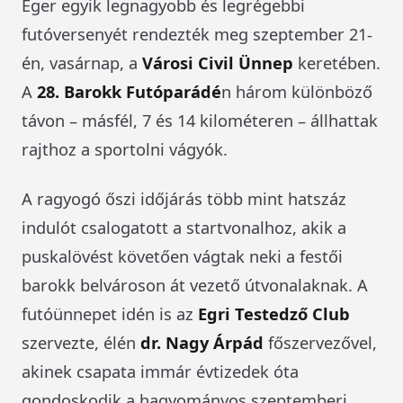
Eger egyik legnagyobb és legrégebbi
futóversenyét rendezték meg szeptember 21-
én, vasárnap, a
Városi Civil Ünnep
keretében.
A
28. Barokk Futóparádé
n három különböző
távon – másfél, 7 és 14 kilométeren – állhattak
rajthoz a sportolni vágyók.
A ragyogó őszi időjárás több mint hatszáz
indulót csalogatott a startvonalhoz, akik a
puskalövést követően vágtak neki a festői
barokk belvároson át vezető útvonalaknak. A
futóünnepet idén is az
Egri Testedző Club
szervezte, élén
dr. Nagy Árpád
főszervezővel,
akinek csapata immár évtizedek óta
gondoskodik a hagyományos szeptemberi