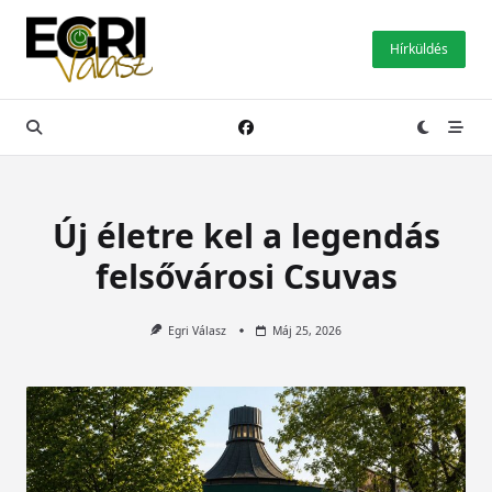
Skip
to
Hírküldés
content
Új életre kel a legendás
felsővárosi Csuvas
Egri Válasz
Máj 25, 2026