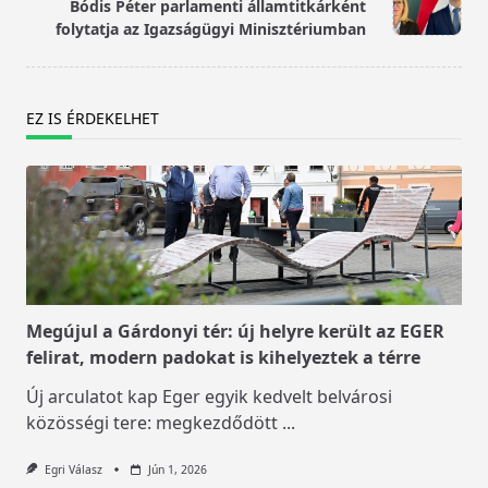
text">Page</span>
Bódis Péter parlamenti államtitkárként
folytatja az Igazságügyi Minisztériumban
EZ IS ÉRDEKELHET
Megújul a Gárdonyi tér: új helyre került az EGER
felirat, modern padokat is kihelyeztek a térre
Új arculatot kap Eger egyik kedvelt belvárosi
közösségi tere: megkezdődött
...
Egri Válasz
Jún 1, 2026