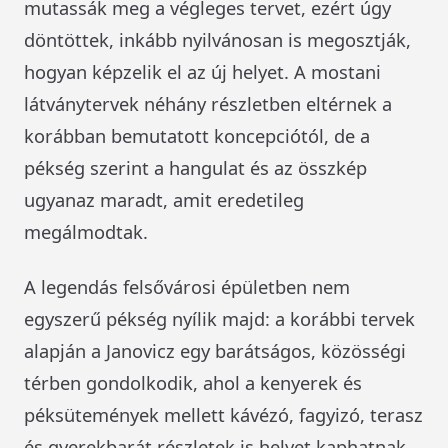
mutassák meg a végleges tervet, ezért úgy
döntöttek, inkább nyilvánosan is megosztják,
hogyan képzelik el az új helyet. A mostani
látványtervek néhány részletben eltérnek a
korábban bemutatott koncepciótól, de a
pékség szerint a hangulat és az összkép
ugyanaz maradt, amit eredetileg
megálmodtak.
A legendás felsővárosi épületben nem
egyszerű pékség nyílik majd: a korábbi tervek
alapján a Janovicz egy barátságos, közösségi
térben gondolkodik, ahol a kenyerek és
péksütemények mellett kávézó, fagyizó, terasz
és gyerekbarát részletek is helyet kaphatnak.