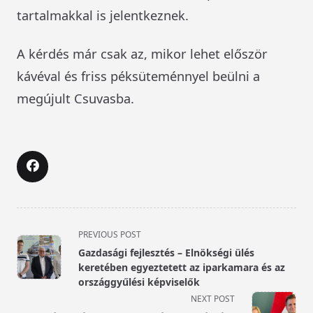
tartalmakkal is jelentkeznek.
A kérdés már csak az, mikor lehet először
kávéval és friss péksüteménnyel beülni a
megújult Csuvasba.
<span
PREVIOUS POST
class="nav-
Gazdasági fejlesztés – Elnökségi ülés
subtitle
keretében egyeztetett az iparkamara és az
screen-
országgyűlési képviselők
reader-
NEXT POST