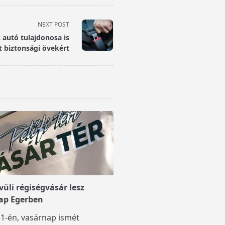
NEXT POST
 autó tulajdonosa is
t biztonsági övekért
üli régiségvásár lesz
ap Egerben
1-én, vasárnap ismét