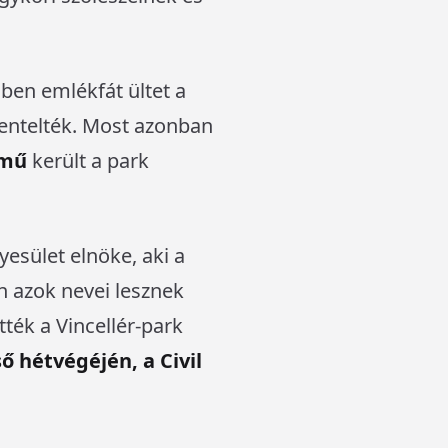
en emlékfát ültet a
zentelték. Most azonban
kmű
került a park
gyesület elnöke, aki a
n azok nevei lesznek
ték a Vincellér-park
ő hétvégéjén, a Civil