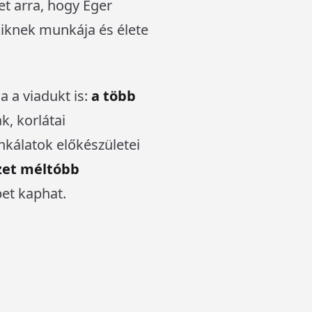
et arra, hogy Eger
kiknek munkája és élete
 a viadukt is:
a több
k, korlátai
nkálatok előkészületei
zet méltóbb
pet kaphat.