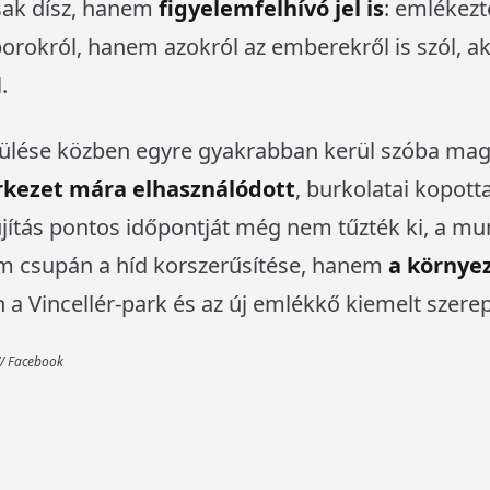
sak dísz, hanem
figyelemfelhívó jel is
: emlékezt
rokról, hanem azokról az emberekről is szól, a
.
ülése közben egyre gyakrabban kerül szóba maga
rkezet mára elhasználódott
, burkolatai kopotta
jítás pontos időpontját még nem tűzték ki, a mu
m csupán a híd korszerűsítése, hanem
a környe
 a Vincellér-park és az új emlékkő kiemelt szere
// Facebook