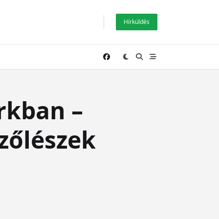
Hírküldés
rkban –
szőlészek