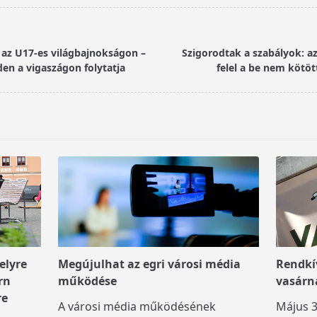
 az U17-es világbajnokságon –
Szigorodtak a szabályok: az
den a vigaszágon folytatja
felel a be nem kötöt
elyre
Megújulhat az egri városi média
Rendkív
rn
működése
vasárn
re
A városi média működésének
Május 3