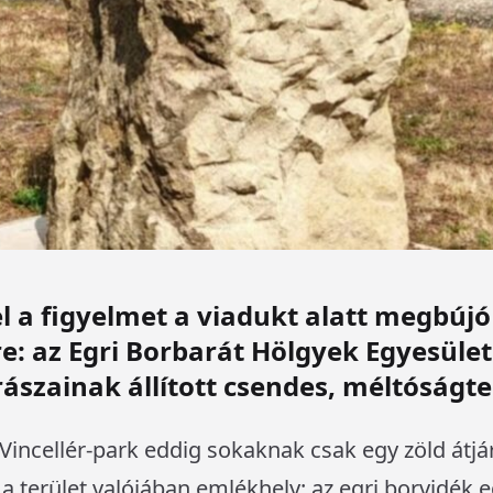
el a figyelmet a viadukt alatt megbújó
re: az Egri Borbarát Hölgyek Egyesület
ászainak állított csendes, méltóságtel
Vincellér-park eddig sokaknak csak egy zöld átjá
a terület valójában emlékhely: az egri borvidék e