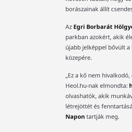
borászainak állít csendes
Az
Egri Borbarát Hölgy
parkban azokért, akik é
újabb jelképpel bővült a
közepére.
„Ez a kő nem hivalkodó,
Heol.hu-nak elmondta:
olvashatók, akik munkáv
létrejöttét és fenntartás
Napon
tartják meg.