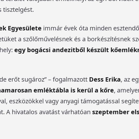
 tisztelgést.
ek Egyesülete
immár évek óta minden esztendőb
letüket a szőlőművelésnek és a borkészítésnek s
 hely:
egy bogácsi andezitből készült kőemlé
 de erőt sugároz” – fogalmazott
Dess Erika
, az e
hamarosan emléktábla is kerül a kőre
, amelye
al, eszközökkel vagy anyagi támogatással segítet
át. A hivatalos avatást várhatóan
szeptember els