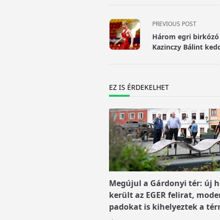
<span
PREVIOUS POST
class="nav-
Három egri birkózó
subtitle
Kazinczy Bálint ked
screen-
reader-
text">Page</span>
EZ IS ÉRDEKELHET
Megújul a Gárdonyi tér: új h
került az EGER felirat, mode
padokat is kihelyeztek a tér