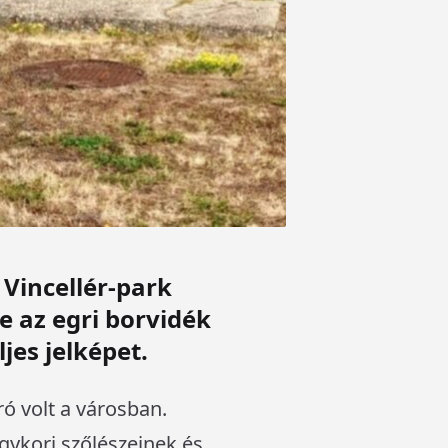
 Vincellér-park
e az egri borvidék
jes jelképet.
ró volt a városban.
gykori szőlészeinek és