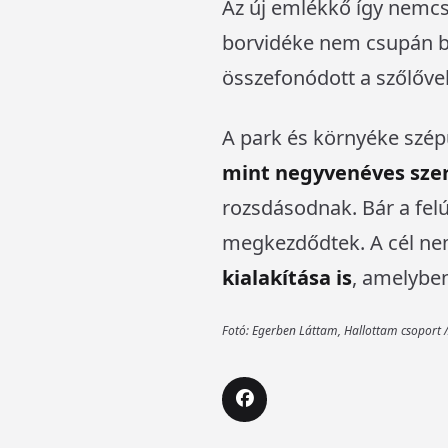
Az új emlékkő így nemc
borvidéke nem csupán bo
összefonódott a szőlővel
A park és környéke szép
mint negyvenéves sze
rozsdásodnak. Bár a felú
megkezdődtek. A cél ne
kialakítása is
, amelyben
Fotó: Egerben Láttam, Hallottam csoport 