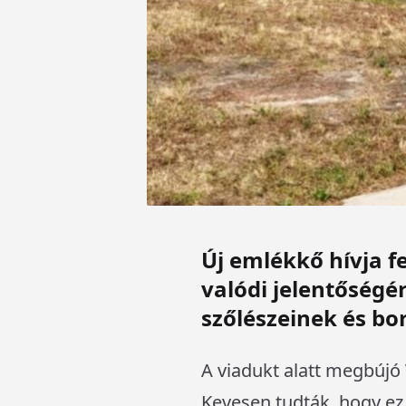
Új emlékkő hívja f
valódi jelentőségé
szőlészeinek és bor
A viadukt alatt megbújó 
Kevesen tudták, hogy ez 