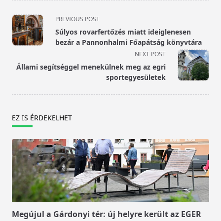
<span
PREVIOUS POST
class="nav-
Súlyos rovarfertőzés miatt ideiglenesen
subtitle
bezár a Pannonhalmi Főapátság könyvtára
screen-
NEXT POST
reader-
Állami segítséggel menekülnek meg az egri
text">Page</span>
sportegyesületek
EZ IS ÉRDEKELHET
Megújul a Gárdonyi tér: új helyre került az EGER