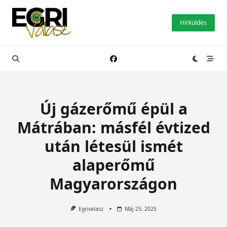
Skip
to
Hírküldés
content
Új gázerőmű épül a
Mátrában: másfél évtized
után létesül ismét
alaperőmű
Magyarországon
Egrivalasz
Máj 25, 2025