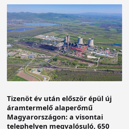
Tizenöt év után először épül új
áramtermelő alaperőmű
Magyarországon: a visontai
telephelyen megvalósuló, 650