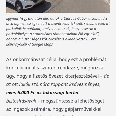
Egymás hegyén-hátán álló autók a Szarvas Gábor utcában. Az
utca díjmentessége miatt a belvárosba érkezők rendszeresen itt
parkolják le autóikat, amivel nem csak, hogy elveszik a
parkolóhelyet a szomszédos tömbházakban élő egriektől,
hanem a biztonságos közlekedést is akadályozzák. Fotó:
képernyőkép // Google Maps
Az önkormányzat célja, hogy ezt a problémát
koncepcionális szinten rendezze, méghozzá
úgy, hogy a fizetős övezet kiterjesztésével
– de
az ott lakók számára roppant kedvezményes,
éves 6.000 Ft-os lakossági bérlet
biztosításával! –
megszüntesse a lehetőséget
az ingázók számára, hogy gépjárműveikkel