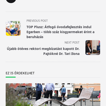
<span
PREVIOUS POST
class="nav-
TOP Plusz: Átfogó óvodafejlesztés indul
subtitle
Egerben – több száz kisgyermeket érint a
screen-
beruházás
reader-
NEXT POST
text">Page</span>
Újabb ötéves rektori megbízatást kapott Dr.
Pajtókné Dr. Tari Ilona
EZ IS ÉRDEKELHET