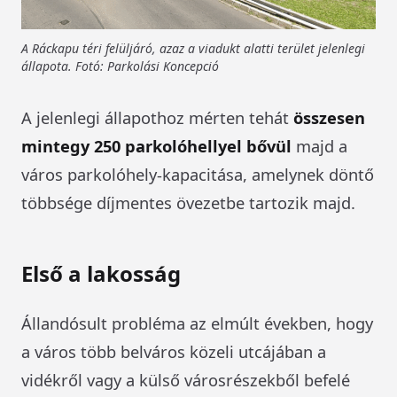
A Ráckapu téri felüljáró, azaz a viadukt alatti terület jelenlegi
állapota. Fotó: Parkolási Koncepció
A jelenlegi állapothoz mérten tehát
összesen
mintegy 250 parkolóhellyel bővül
majd a
város parkolóhely-kapacitása, amelynek döntő
többsége díjmentes övezetbe tartozik majd.
Első a lakosság
Állandósult probléma az elmúlt években, hogy
a város több belváros közeli utcájában a
vidékről vagy a külső városrészekből befelé