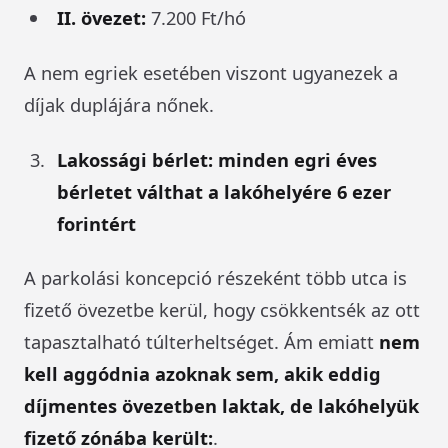
II. övezet:
7.200 Ft/hó
A nem egriek esetében viszont ugyanezek a
díjak duplájára nőnek.
Lakossági bérlet: minden egri éves
bérletet válthat a lakóhelyére 6 ezer
forintért
A parkolási koncepció részeként több utca is
fizető övezetbe kerül, hogy csökkentsék az ott
tapasztalható túlterheltséget. Ám emiatt
nem
kell aggódnia azoknak sem, akik eddig
díjmentes övezetben laktak, de lakóhelyük
fizető zónába került:
.