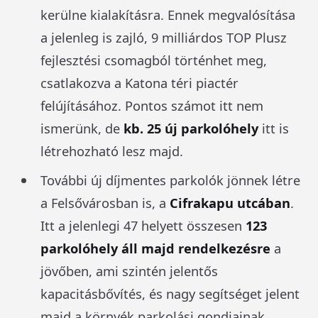
kerülne kialakításra. Ennek megvalósítása
a jelenleg is zajló, 9 milliárdos TOP Plusz
fejlesztési csomagból történhet meg,
csatlakozva a Katona téri piactér
felújításához. Pontos számot itt nem
ismerünk, de
kb. 25 új parkolóhely
itt is
létrehozható lesz majd.
További új díjmentes parkolók jönnek létre
a Felsővárosban is, a
Cifrakapu utcában
.
Itt a jelenlegi 47 helyett összesen
123
parkolóhely áll majd rendelkezésre
a
jövőben, ami szintén jelentős
kapacitásbővítés, és nagy segítséget jelent
majd a környék parkolási gondjainak