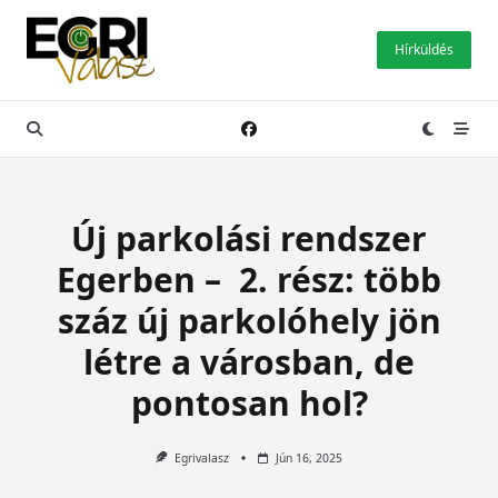
Skip
to
Hírküldés
content
Új parkolási rendszer
Egerben – 2. rész: több
száz új parkolóhely jön
létre a városban, de
pontosan hol?
Egrivalasz
Jún 16, 2025