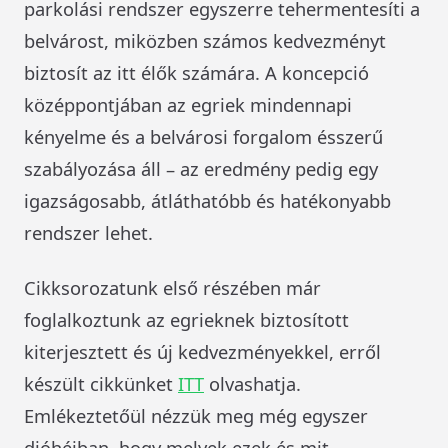
parkolási rendszer egyszerre tehermentesíti a
belvárost, miközben számos kedvezményt
biztosít az itt élők számára. A koncepció
középpontjában az egriek mindennapi
kényelme és a belvárosi forgalom ésszerű
szabályozása áll – az eredmény pedig egy
igazságosabb, átláthatóbb és hatékonyabb
rendszer lehet.
Cikksorozatunk első részében már
foglalkoztunk az egrieknek biztosított
kiterjesztett és új kedvezményekkel, erről
készült cikkünket
ITT
olvashatja.
Emlékeztetőül nézzük meg még egyszer
dióhéjban, hogy melyek ezek és mit