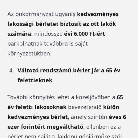
Az önkormányzat ugyanis
kedvezményes
lakossági bérletet biztosít az ott lakók
számára
: mindössze
évi 6.000 Ft-ért
parkolhatnak továbbra is saját
környezetükben.
Változó rendszámú bérlet jár a 65 év
felettieknek
További könnyítés lehet a közeljövőben a
65
év feletti lakosoknak
bevezetendő
külön
kedvezményes bérlet,
amely szintén
éves 6
ezer forintért megváltható
, ellenben ez a
bérlet nem saját tulajdonú gépjárműre szól,