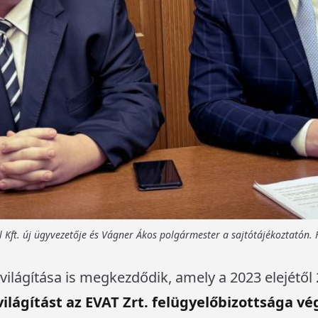
Kft. új ügyvezetője és Vágner Ákos polgármester a sajtótájékoztatón. 
tvilágítása is megkezdődik, amely a 2023 elejétől
világítást az EVAT Zrt. felügyelőbizottsága vég