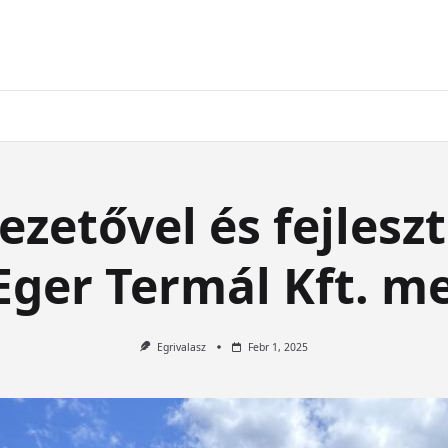
ezetővel és fejlesz
 Eger Termál Kft. m
Egrivalasz
Febr 1, 2025