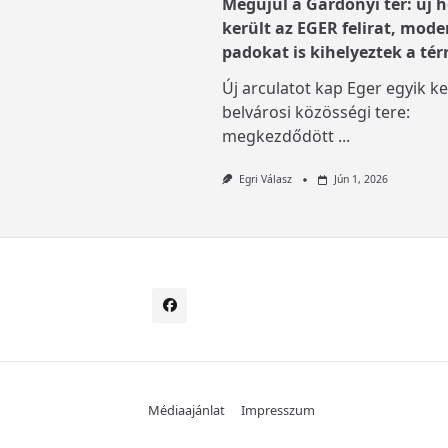
Megújul a Gárdonyi tér: új h
került az EGER felirat, mode
padokat is kihelyeztek a tér
Új arculatot kap Eger egyik ke
belvárosi közösségi tere:
megkezdődött
...
Egri Válasz
Jún 1, 2026
Médiaajánlat
Impresszum