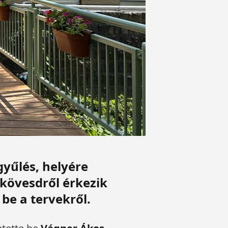
gyűlés, helyére
kövesdről érkezik
be a tervekről.