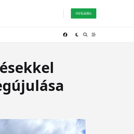
Hírküldés
tésekkel
egújulása