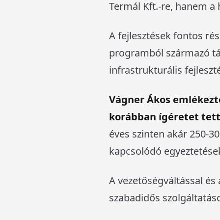
Termál Kft.-re, hanem a 
A fejlesztések fontos ré
programból származó tá
infrastrukturális fejles
Vágner Ákos emlékeztet
korábban ígéretet tett
éves szinten akár 250-30
kapcsolódó egyeztetések
A vezetőségváltással és 
szabadidős szolgáltatás