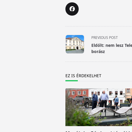
<span
PREVIOUS POST
class="nav-
Eldőlt: nem lesz Tel
subtitle
borász
screen-
reader-
text">Page</span>
EZ IS ÉRDEKELHET