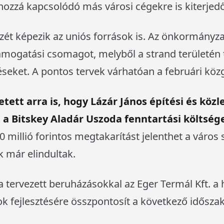
hozzá kapcsolódó más városi cégekre is kiterjed
szét képezik az uniós források is. Az önkormányza
mogatási csomagot, melyből a strand területén 
ztéseket. A pontos tervek várhatóan a februári köz
ett arra is, hogy Lázár János építési és közl
 a Bitskey Aladár Uszoda fenntartási költsége
0 millió forintos megtakarítást jelenthet a város
 már elindultak.
a tervezett beruházásokkal az Eger Termál Kft. a 
ok fejlesztésére összpontosít a következő idősza