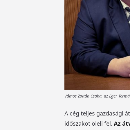
Vámos Zoltán Csaba, az Eger Termál 
A cég teljes gazdasági á
időszakot öleli fel.
Az át