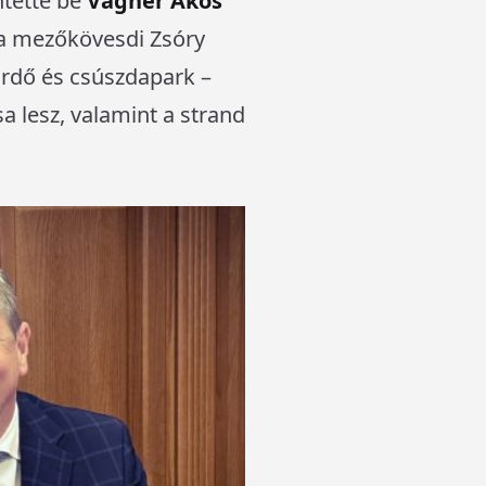
ntette be
Vágner Ákos
 a mezőkövesdi Zsóry
ürdő és csúszdapark –
a lesz, valamint a strand