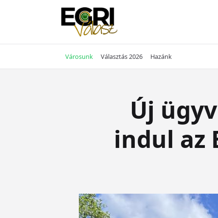
Skip
to
content
Városunk
Választás 2026
Hazánk
Új ügyv
indul az