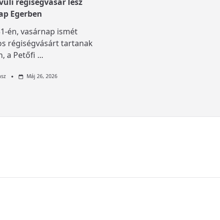
üli régiségvásár lesz
ap Egerben
1-én, vasárnap ismét
s régiségvásárt tartanak
, a Petőfi
...
asz
Máj 26, 2026