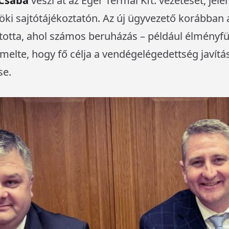
 Csaba
veszi át az Eger Termál Kft. vezetését, jele
öki sajtótájékoztatón. Az új ügyvezető korábban
yította, ahol számos beruházás – például élményf
elte, hogy fő célja a vendégelégedettség javítás
se.