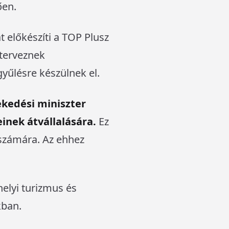
ően.
t előkészíti a TOP Plusz
terveznek
gyűlésre készülnek el.
ekedési miniszter
inek átvállalására.
Ez
 számára. Az ehhez
helyi turizmus és
kban.