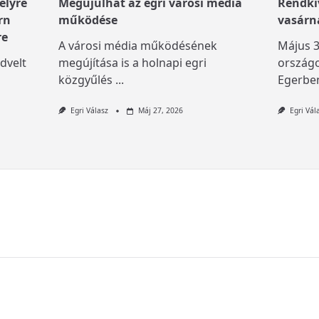
elyre
Megújulhat az egri városi média
Rendkív
rn
működése
vasárn
re
A városi média működésének
Május 3
dvelt
megújítása is a holnapi egri
országo
közgyűlés
...
Egerben
Egri Válasz
Máj 27, 2026
Egri Vál