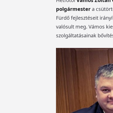
Hétfőtől
Vámos Zoltán
polgármester
a csütört
Fürdő fejlesztéseit irán
valósult meg. Vámos kiem
szolgáltatásainak bővíté