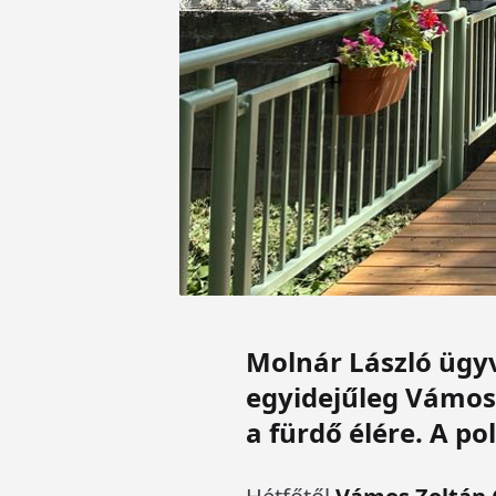
Molnár László ügyv
egyidejűleg Vámos 
a fürdő élére. A p