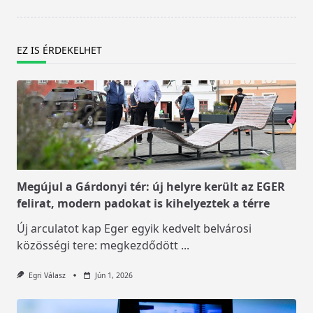
EZ IS ÉRDEKELHET
Megújul a Gárdonyi tér: új helyre került az EGER
felirat, modern padokat is kihelyeztek a térre
Új arculatot kap Eger egyik kedvelt belvárosi
közösségi tere: megkezdődött
...
Egri Válasz
Jún 1, 2026