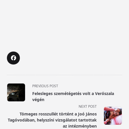
<span
PREVIOUS POST
class="nav-
Felesleges szemétégetés volt a Verőszala
subtitle
végén
screen-
NEXT POST
reader-
Tömeges rosszullét történt a Joó János
text">Page</span>
Tagóvodában, helyszíni vizsgálatot tartottak
az intézményben