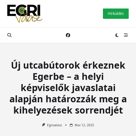
Skip
to
Hírküldés
content
Új utcabútorok érkeznek
Egerbe – a helyi
képviselők javaslatai
alapján határozzák meg a
kihelyezések sorrendjét
Egrivalasz
Nov 12, 2025