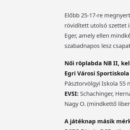
Előbb 25-17-re megnyert
rövidített utolsó szettet
Eger, amely ellen mindk
szabadnapos lesz csapatun
Női röplabda NB II, kel
Egri Városi Sportiskola –
Pásztorvölgyi Iskola 55 
EVSI:
Schachinger, Herná
Nagy O. (mindkettő liber
A játéknap másik mér