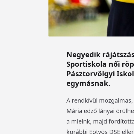
Negyedik rájátszás
Sportiskola női röp
Pásztorvölgyi Isko
egymásnak.
A rendkívül mozgalmas,
Mária edző lányai örülhe
a mieink, majd fordított
korábbi Eötvös DSE ellen