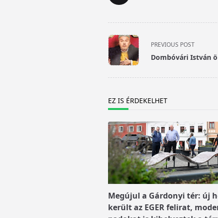
<span
PREVIOUS POST
class="nav-
Dombóvári István ön
subtitle
screen-
reader-
text">Page</span>
EZ IS ÉRDEKELHET
Megújul a Gárdonyi tér: új h
került az EGER felirat, mode