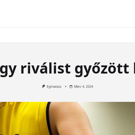
y riválist győzött 
Egrivalasz
Márc 4, 2024