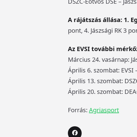
DSZC-Eötvös DSE – Jászs
A rájátszás állása: 1. E
pont, 4. Jászsági RK 3 po
Az EVSI további mérkőz
Március 24. vasárnap: Já
Április 6. szombat: EVSI
Április 13. szombat: DS
Április 20. szombat: DEA
Forrás:
Agriasport