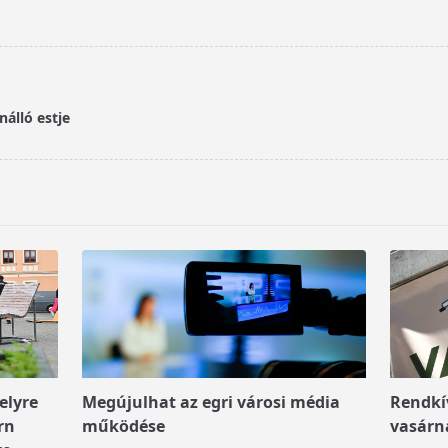
álló estje
elyre
Megújulhat az egri városi média
Rendkív
rn
működése
vasárn