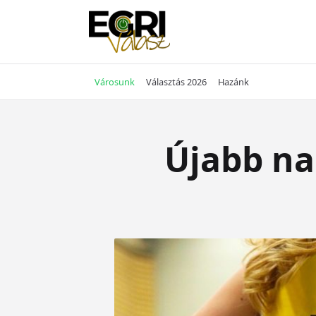
Skip
to
content
Városunk
Választás 2026
Hazánk
Újabb nag