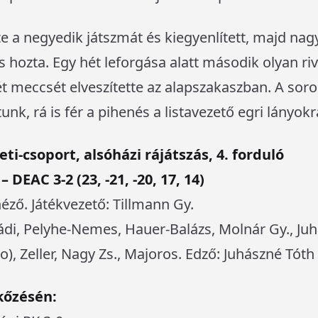
e a negyedik játszmát és kiegyenlített, majd na
 is hozta. Egy hét leforgása alatt második olyan riv
ét meccsét elveszítette az alapszakaszban. A sor
k, rá is fér a pihenés a listavezető egri lányokr
eti-csoport, alsóházi rájátszás, 4. forduló
 DEAC 3-2 (23, -21, -20, 17, 14)
néző. Játékvezető: Tillmann Gy.
di, Pelyhe-Nemes, Hauer-Balázs, Molnár Gy., Juhá
o), Zeller, Nagy Zs., Majoros. Edző: Juhászné Tóth
kőzésén: