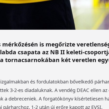
 mérkőzésén is megőrizte veretlenség
labda csapata az NB II keleti-csoport
la tornacsarnokában két veretlen együ
 izgalmakban és fordulatokban bővelkedő párhar
ttek 3-2-es diadaluknak. A vendég DEAC ellen az
ak a debreceniek. A forgatókönyv kísértetiesen ha
i párharchoz. 1-2 után új erőre kapott az EVSI.