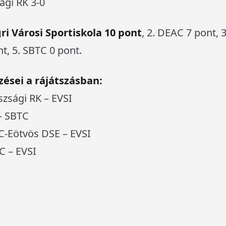
ági RK 3-0
gri Városi Sportiskola 10 pont
, 2. DEAC 7 pont,
nt, 5. SBTC 0 pont.
ései a rájátszásban:
szsági RK – EVSI
 – SBTC
ZC-Eötvös DSE – EVSI
C – EVSI