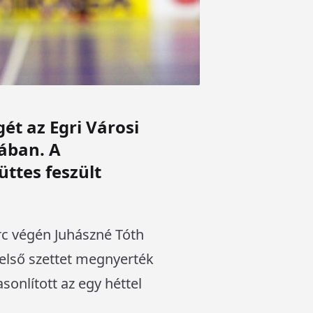
ét az Egri Városi
jában. A
ttes feszült
c végén Juhászné Tóth
 első szettet megnyerték
sonlított az egy héttel