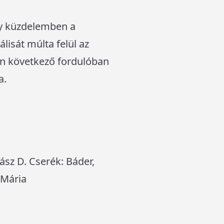
gy küzdelemben a
álisát múlta felül az
on következő fordulóban
a.
sz D. Cserék: Báder,
 Mária