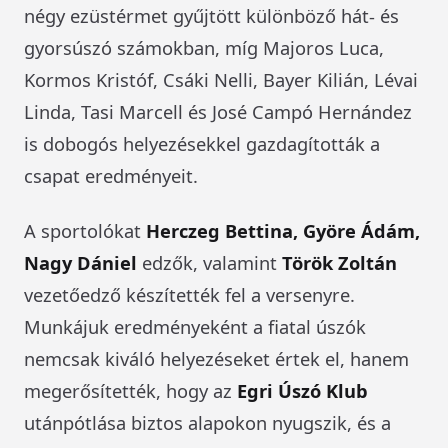
négy ezüstérmet gyűjtött különböző hát- és
gyorsúszó számokban, míg Majoros Luca,
Kormos Kristóf, Csáki Nelli, Bayer Kilián, Lévai
Linda, Tasi Marcell és José Campó Hernández
is dobogós helyezésekkel gazdagították a
csapat eredményeit.
A sportolókat
Herczeg Bettina, Györe Ádám,
Nagy Dániel
edzők, valamint
Török Zoltán
vezetőedző készítették fel a versenyre.
Munkájuk eredményeként a fiatal úszók
nemcsak kiváló helyezéseket értek el, hanem
megerősítették, hogy az
Egri Úszó Klub
utánpótlása biztos alapokon nyugszik, és a