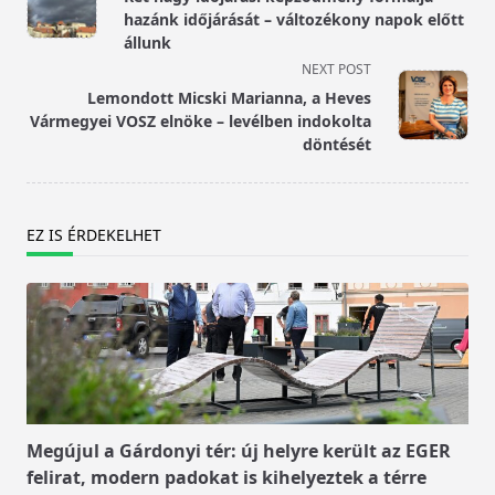
subtitle
hazánk időjárását – változékony napok előtt
screen-
állunk
reader-
NEXT POST
text">Page</span>
Lemondott Micski Marianna, a Heves
Vármegyei VOSZ elnöke – levélben indokolta
döntését
EZ IS ÉRDEKELHET
Megújul a Gárdonyi tér: új helyre került az EGER
felirat, modern padokat is kihelyeztek a térre