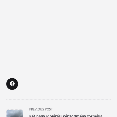
<span
PREVIOUS POST
class="nav-
Két nagy időjárási képződmény formálja