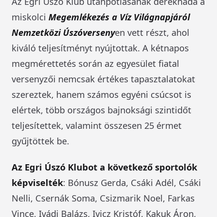
Az Egri Úszó Klub utánpótlásának derékhada a
miskolci
Megemlékezés a Víz Világnapjáról
Nemzetközi Úszóverseny
en vett részt, ahol
kiváló teljesítményt nyújtottak. A kétnapos
megmérettetés során az egyesület fiatal
versenyzői nemcsak értékes tapasztalatokat
szereztek, hanem számos egyéni csúcsot is
elértek, több országos bajnoksági szintidőt
teljesítettek, valamint összesen 25 érmet
gyűjtöttek be.
Az Egri Úszó Klubot a következő sportolók
képviselték
: Bónusz Gerda, Csáki Adél, Csáki
Nelli, Csernák Soma, Csizmarik Noel, Farkas
Vince, Ivádi Balázs, Ivicz Kristóf, Kakuk Áron,