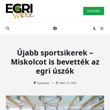
Skip
to
Hírküldés
content
Újabb sportsikerek –
Miskolcot is bevették az
egri úszók
Egrivalasz
Márc 27, 2025